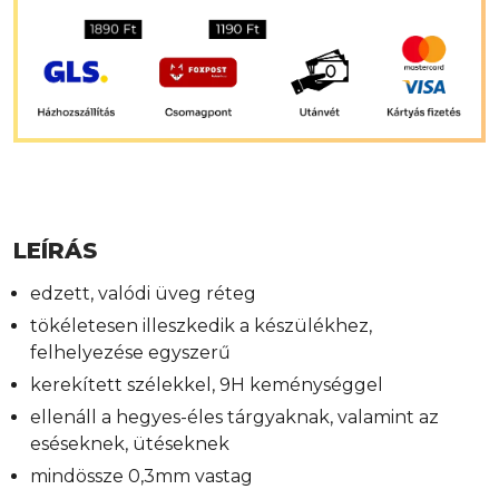
LEÍRÁS
edzett, valódi üveg réteg
tökéletesen illeszkedik a készülékhez,
felhelyezése egyszerű
kerekített szélekkel, 9H keménységgel
ellenáll a hegyes-éles tárgyaknak, valamint az
eséseknek, ütéseknek
mindössze 0,3mm vastag