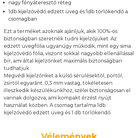
nagy fényáteresztő réteg
1db kijelzővédő edzett üveg és 1db törlőkendő a
csomagban
Ezt a terméket azoknak ajánljuk, akik 100%-os
biztonságban szeretnék tudni kijelzőjüket. Az
edzett üvegfólia ugyanúgy működik, mint egy sima
kijelzővédő fólia, viszont sokkal nagyobb ellenállással
bír, ami által kijelzőnket maximális biztonságban
tudhatjuk
Megvédi kijelzőnket a külső sérülésektől, portól,
zsírtól egyaránt. 0,3 mm vastag, tökéletesen
illeszkedik készülékünkhöz, szélei biztonságosan el
vannak dolgozva, ami kompakt érzést nyújt
használat közben. A csomag tartalma 1db
kijelzővédő edzett üveg és 1 db törlőkendő.
Vélemények