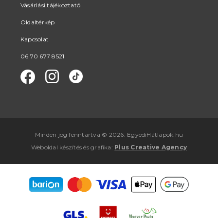
Vásárlási tájékoztató
Oldaltérkép
Kapcsolat
06 70 677 8521
Minden jog fenntartva © 2026. EgyediHátlapok.hu
Weboldal készítés
és
grafika
:
Plus Creative Agency