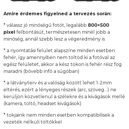
Amire érdemes figyelned a tervezés során:
* válassz jó minőségű fotót, legalább
800×500
pixel
felbontásút, természetesen minél jobb a
minőség, annál szebb lesz a végeredmény is
* a nyomtatási felület alapszíne minden esetben
fehér, így amennyiben nem töltöd ki a fotóval az
egész felületet, akkor a kész tokon is fehér rész fog
maradni (bővebb infó a súgóban)
* a látványterv és a valóság között lehet 1-2mm
eltérés, ezért a lényeges részek (arc, szöveg…) ne
kerüljön közvetlenül a szélekre és a kivágások mellé
(kamera, töltő, headset kivágások)
* tokjaink nem minden esetben kompatibilisek a
vezeték nélküli töltőkkel