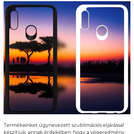
Termékeinket úgynevezett szublimációs eljárással
készítjük, annak érdekében, hogy a végeredmény