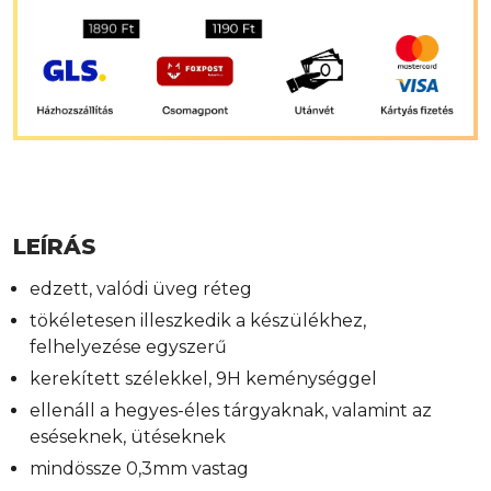
LEÍRÁS
edzett, valódi üveg réteg
tökéletesen illeszkedik a készülékhez,
felhelyezése egyszerű
kerekített szélekkel, 9H keménységgel
ellenáll a hegyes-éles tárgyaknak, valamint az
eséseknek, ütéseknek
mindössze 0,3mm vastag