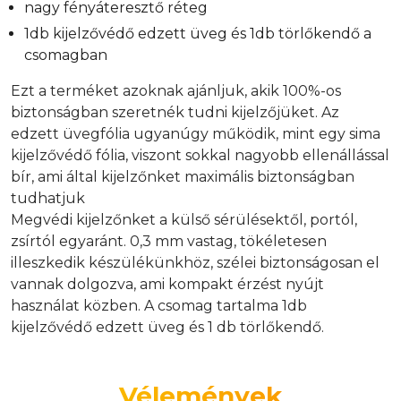
nagy fényáteresztő réteg
1db kijelzővédő edzett üveg és 1db törlőkendő a
csomagban
Ezt a terméket azoknak ajánljuk, akik 100%-os
biztonságban szeretnék tudni kijelzőjüket. Az
edzett üvegfólia ugyanúgy működik, mint egy sima
kijelzővédő fólia, viszont sokkal nagyobb ellenállással
bír, ami által kijelzőnket maximális biztonságban
tudhatjuk
Megvédi kijelzőnket a külső sérülésektől, portól,
zsírtól egyaránt. 0,3 mm vastag, tökéletesen
illeszkedik készülékünkhöz, szélei biztonságosan el
vannak dolgozva, ami kompakt érzést nyújt
használat közben. A csomag tartalma 1db
kijelzővédő edzett üveg és 1 db törlőkendő.
Vélemények