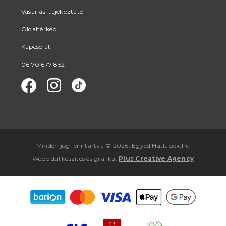
Vásárlási tájékoztató
Oldaltérkép
Kapcsolat
06 70 677 8521
Minden jog fenntartva © 2026. EgyediHátlapok.hu
Weboldal készítés
és
grafika
:
Plus Creative Agency