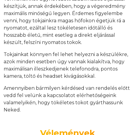
készítjük, annak érdekében, hogy a végeredmény
maximális minőségű legyen. Érdemes figyelembe
venni, hogy tokjainkra magas hőfokon égetjük rá a
nyomatot, ezáltal lesz tökéletesen időtálló és
hosszabb életű, mint esetleg a direkt eljárással
készült, felszíni nyomatos tokok.
Tokjainkat könnyen fel lehet helyezni a készülékre,
azok minden esetben úgy vannak kialakítva, hogy
maximálisan illeszkedjenek telefonodra, pontos
kamera, töltő és headset kivágásokkal.
Amennyiben bármilyen kérdésed van rendelés előtt
vedd fel velünk a kapcsolatot elérhetőségeink
valamelyikén, hogy tökéletes tokot gyárthassunk
Neked.
Vélemények