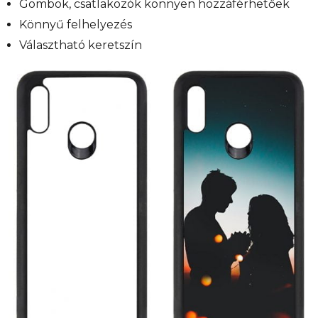
Gombok, csatlakozók könnyen hozzáférhetőek
Könnyű felhelyezés
Választható keretszín