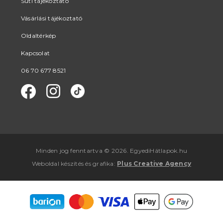
Süti tájékoztató
Vásárlási tájékoztató
Oldaltérkép
Kapcsolat
06 70 677 8521
Minden jog fenntartva © 2026. EgyediHátlapok.hu
Weboldal készítés
és
grafika
:
Plus Creative Agency