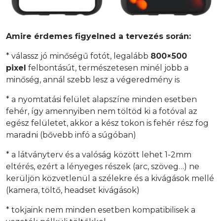
Amire érdemes figyelned a tervezés során:
* válassz jó minőségű fotót, legalább
800×500
pixel
felbontásút, természetesen minél jobb a
minőség, annál szebb lesz a végeredmény is
* a nyomtatási felület alapszíne minden esetben
fehér, így amennyiben nem töltöd ki a fotóval az
egész felületet, akkor a kész tokon is fehér rész fog
maradni (bővebb infó a súgóban)
* a látványterv és a valóság között lehet 1-2mm
eltérés, ezért a lényeges részek (arc, szöveg…) ne
kerüljön közvetlenül a szélekre és a kivágások mellé
(kamera, töltő, headset kivágások)
* tokjaink nem minden esetben kompatibilisek a