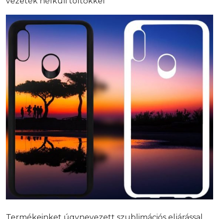
vezeték nélküli töltőkkel
Termékeinket úgynevezett szublimációs eljárással