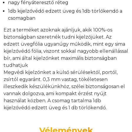
nagy fényáteresztő réteg
1db kijelzővédő edzett üveg és 1db törlőkendő a
csomagban
Ezt a terméket azoknak ajánljuk, akik 100%-os
biztonságban szeretnék tudni kijelzőjüket. Az
edzett üvegfólia ugyanúgy működik, mint egy sima
kijelzővédő fólia, viszont sokkal nagyobb ellenállással
bír, ami által kijelzőnket maximális biztonságban
tudhatjuk
Megvédi kijelzőnket a külső sérülésektől, portól,
zsírtól egyaránt. 0,3 mm vastag, tökéletesen
illeszkedik készülékünkhöz, szélei biztonságosan el
vannak dolgozva, ami kompakt érzést nyújt
használat közben. A csomag tartalma 1db
kijelzővédő edzett üveg és 1 db törlőkendő.
Vélemények