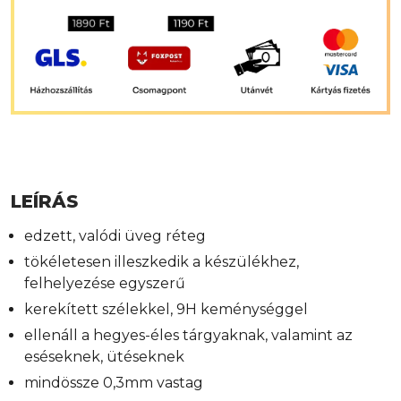
LEÍRÁS
edzett, valódi üveg réteg
tökéletesen illeszkedik a készülékhez,
felhelyezése egyszerű
kerekített szélekkel, 9H keménységgel
ellenáll a hegyes-éles tárgyaknak, valamint az
eséseknek, ütéseknek
mindössze 0,3mm vastag