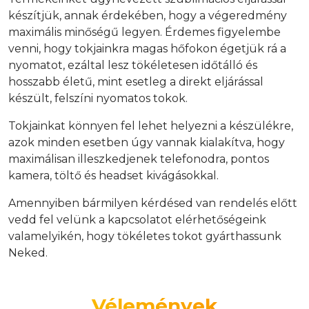
készítjük, annak érdekében, hogy a végeredmény
maximális minőségű legyen. Érdemes figyelembe
venni, hogy tokjainkra magas hőfokon égetjük rá a
nyomatot, ezáltal lesz tökéletesen időtálló és
hosszabb életű, mint esetleg a direkt eljárással
készült, felszíni nyomatos tokok.
Tokjainkat könnyen fel lehet helyezni a készülékre,
azok minden esetben úgy vannak kialakítva, hogy
maximálisan illeszkedjenek telefonodra, pontos
kamera, töltő és headset kivágásokkal.
Amennyiben bármilyen kérdésed van rendelés előtt
vedd fel velünk a kapcsolatot elérhetőségeink
valamelyikén, hogy tökéletes tokot gyárthassunk
Neked.
Vélemények