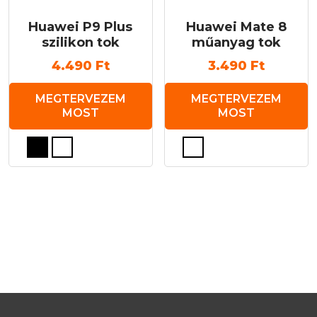
Huawei P9 Plus
Huawei Mate 8
szilikon tok
műanyag tok
4.490
Ft
3.490
Ft
MEGTERVEZEM
MEGTERVEZEM
MOST
MOST
Ennek
Ennek
a
a
terméknek
terméknek
több
több
variációja
variációja
van.
van.
A
A
változatok
változatok
a
a
termékoldalon
termékoldalon
választhatók
választhatók