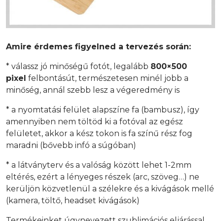
Amire érdemes figyelned a tervezés során:
* válassz jó minőségű fotót, legalább
800×500
pixel
felbontásút, természetesen minél jobb a
minőség, annál szebb lesz a végeredmény is
* a nyomtatási felület alapszíne fa (bambusz), így
amennyiben nem töltöd ki a fotóval az egész
felületet, akkor a kész tokon is fa színű rész fog
maradni (bővebb infó a súgóban)
* a látványterv és a valóság között lehet 1-2mm
eltérés, ezért a lényeges részek (arc, szöveg…) ne
kerüljön közvetlenül a szélekre és a kivágások mellé
(kamera, töltő, headset kivágások)
Termékeinket úgynevezett szublimációs eljárással