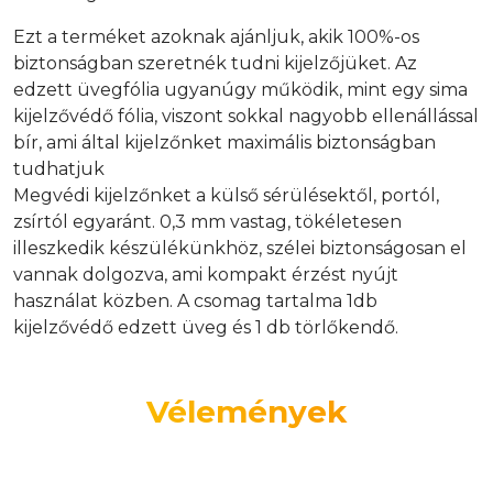
Ezt a terméket azoknak ajánljuk, akik 100%-os
biztonságban szeretnék tudni kijelzőjüket. Az
edzett üvegfólia ugyanúgy működik, mint egy sima
kijelzővédő fólia, viszont sokkal nagyobb ellenállással
bír, ami által kijelzőnket maximális biztonságban
tudhatjuk
Megvédi kijelzőnket a külső sérülésektől, portól,
zsírtól egyaránt. 0,3 mm vastag, tökéletesen
illeszkedik készülékünkhöz, szélei biztonságosan el
vannak dolgozva, ami kompakt érzést nyújt
használat közben. A csomag tartalma 1db
kijelzővédő edzett üveg és 1 db törlőkendő.
Vélemények