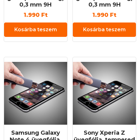
0,3 mm 9H
0,3 mm 9H
1.990
Ft
1.990
Ft
Kosárba teszem
Kosárba teszem
Samsung Galaxy
Sony Xperia Z
Note 4 üvegfólia,
üvegfólia, tempered