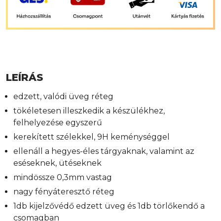
LEÍRÁS
edzett, valódi üveg réteg
tökéletesen illeszkedik a készülékhez,
felhelyezése egyszerű
kerekített szélekkel, 9H keménységgel
ellenáll a hegyes-éles tárgyaknak, valamint az
eséseknek, ütéseknek
mindössze 0,3mm vastag
nagy fényáteresztő réteg
1db kijelzővédő edzett üveg és 1db törlőkendő a
csomagban