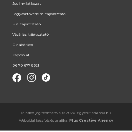
Jogi nyilatkozat
Fogyasztóvédelmi tájékoztató
Süti tájékoztató
Vásárlási tájékoztató
Oldaltérkép
Kapcsolat
06 70 677 8521
Minden jog fenntartva © 2026. EgyediHátlapok.hu
Weboldal készítés
és
grafika
:
Plus Creative Agency