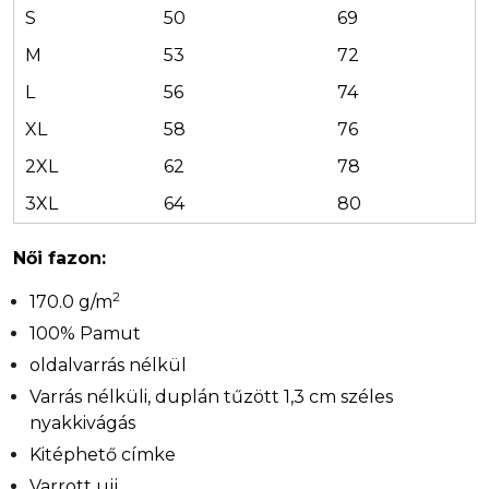
S
50
69
M
53
72
L
56
74
XL
58
76
2XL
62
78
3XL
64
80
Női fazon:
2
170.0 g/m
100% Pamut
oldalvarrás nélkül
Varrás nélküli, duplán tűzött 1,3 cm széles
nyakkivágás
Kitéphető címke
Varrott ujj