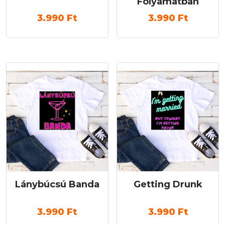
Folyamatban
3.990
Ft
3.990
Ft
Lánybúcsú Banda
Getting Drunk
3.990
Ft
3.990
Ft