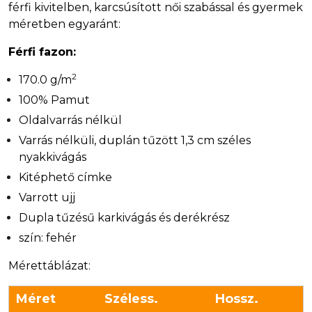
férfi kivitelben, karcsúsított női szabással és gyermek
méretben egyaránt:
Férfi fazon:
2
170.0 g/m
100% Pamut
Oldalvarrás nélkül
Varrás nélküli, duplán tűzött 1,3 cm széles
nyakkivágás
Kitéphető címke
Varrott ujj
Dupla tűzésű karkivágás és derékrész
szín: fehér
Mérettáblázat:
Méret
Széless.
Hossz.