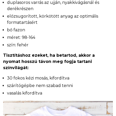
duplasoros varrás az ujján, nyakkivágásnál és
derékrészen
előzsugorított, körkötött anyag az optimális
formatartásért
bő fazon
méret: 98-164
szín: fehér
Tisztításhoz ezeket, ha betartod, akkor a
nyomat hosszú távon meg fogja tartani
színvilágát:
30 fokos kézi mosás, kifordítva
szárítógépbe nem szabad tenni
vasalás kifordítva