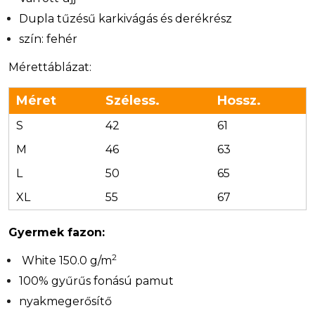
Dupla tűzésű karkivágás és derékrész
szín: fehér
Mérettáblázat:
Méret
Széless.
Hossz.
S
42
61
M
46
63
L
50
65
XL
55
67
Gyermek fazon:
2
White 150.0 g/m
100% gyűrűs fonású pamut
nyakmegerősítő