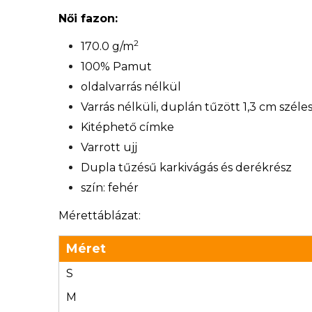
Női fazon:
2
170.0 g/m
100% Pamut
oldalvarrás nélkül
Varrás nélküli, duplán tűzött 1,3 cm széle
Kitéphető címke
Varrott ujj
Dupla tűzésű karkivágás és derékrész
szín: fehér
Mérettáblázat:
Méret
S
M