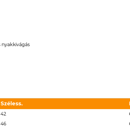
s nyakkivágás
Széless.
42
46