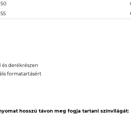
50
55
ál és derékrészen
lis formatartásért
 nyomat hosszú távon meg fogja tartani színvilágát: