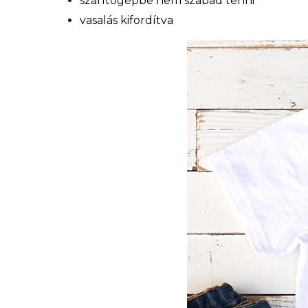
szárítógépbe nem szabad tenni
vasalás kifordítva