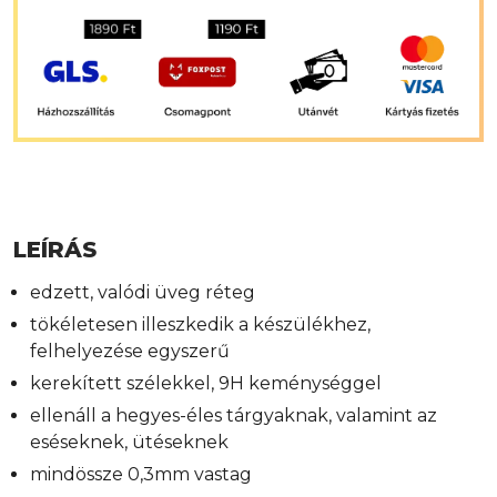
LEÍRÁS
edzett, valódi üveg réteg
tökéletesen illeszkedik a készülékhez,
felhelyezése egyszerű
kerekített szélekkel, 9H keménységgel
ellenáll a hegyes-éles tárgyaknak, valamint az
eséseknek, ütéseknek
mindössze 0,3mm vastag