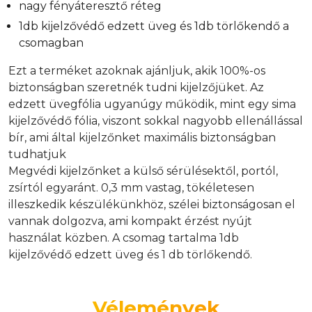
nagy fényáteresztő réteg
1db kijelzővédő edzett üveg és 1db törlőkendő a
csomagban
Ezt a terméket azoknak ajánljuk, akik 100%-os
biztonságban szeretnék tudni kijelzőjüket. Az
edzett üvegfólia ugyanúgy működik, mint egy sima
kijelzővédő fólia, viszont sokkal nagyobb ellenállással
bír, ami által kijelzőnket maximális biztonságban
tudhatjuk
Megvédi kijelzőnket a külső sérülésektől, portól,
zsírtól egyaránt. 0,3 mm vastag, tökéletesen
illeszkedik készülékünkhöz, szélei biztonságosan el
vannak dolgozva, ami kompakt érzést nyújt
használat közben. A csomag tartalma 1db
kijelzővédő edzett üveg és 1 db törlőkendő.
Vélemények