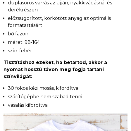
duplasoros varrás az ujján, nyakkivágásnál és
derékrészen
előzsugorított, körkötött anyag az optimális
formatartásért
bő fazon
méret: 98-164
szín: fehér
Tisztításhoz ezeket, ha betartod, akkor a
nyomat hosszú távon meg fogja tartani
színvilágát:
30 fokos kézi mosás, kifordítva
szárítógépbe nem szabad tenni
vasalás kifordítva