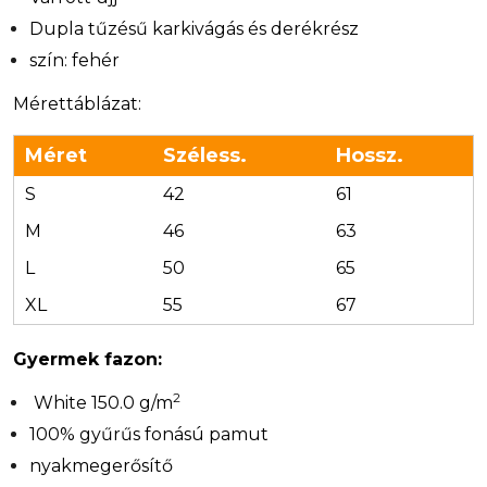
Dupla tűzésű karkivágás és derékrész
szín: fehér
Mérettáblázat:
Méret
Széless.
Hossz.
S
42
61
M
46
63
L
50
65
XL
55
67
Gyermek fazon:
2
White 150.0 g/m
100% gyűrűs fonású pamut
nyakmegerősítő