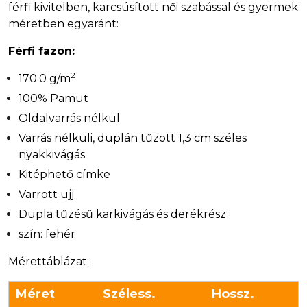
férfi kivitelben, karcsúsított női szabással és gyermek
méretben egyaránt:
Férfi fazon:
2
170.0 g/m
100% Pamut
Oldalvarrás nélkül
Varrás nélküli, duplán tűzött 1,3 cm széles
nyakkivágás
Kitéphető címke
Varrott ujj
Dupla tűzésű karkivágás és derékrész
szín: fehér
Mérettáblázat:
Méret
Széless.
Hossz.