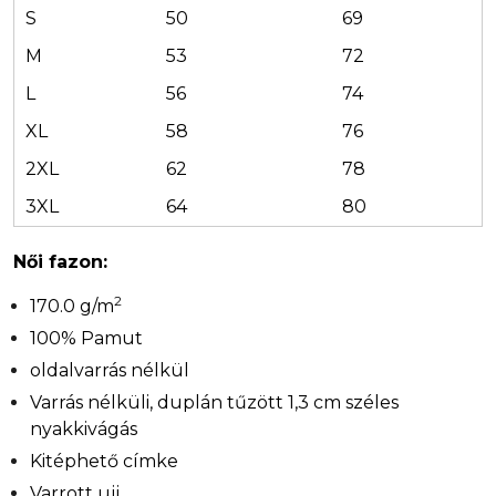
S
50
69
M
53
72
L
56
74
XL
58
76
2XL
62
78
3XL
64
80
Női fazon:
2
170.0 g/m
100% Pamut
oldalvarrás nélkül
Varrás nélküli, duplán tűzött 1,3 cm széles
nyakkivágás
Kitéphető címke
Varrott ujj