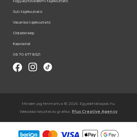
Fogyasztóvédelmi tájékoztató
Süti tájékoztató
Vásárlási tájékoztató
Oldaltérkép
Kapcsolat
06 70 677 8521
Minden jog fenntartva © 2026. EgyediHátlapok.hu
Weboldal készítés
és
grafika
:
Plus Creative Agency