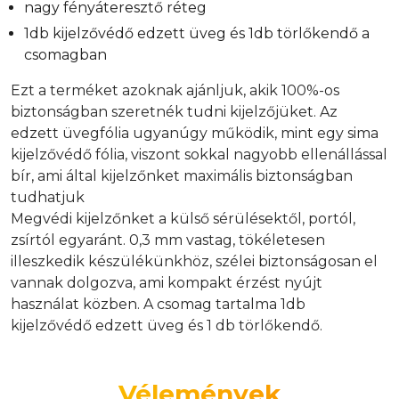
nagy fényáteresztő réteg
1db kijelzővédő edzett üveg és 1db törlőkendő a
csomagban
Ezt a terméket azoknak ajánljuk, akik 100%-os
biztonságban szeretnék tudni kijelzőjüket. Az
edzett üvegfólia ugyanúgy működik, mint egy sima
kijelzővédő fólia, viszont sokkal nagyobb ellenállással
bír, ami által kijelzőnket maximális biztonságban
tudhatjuk
Megvédi kijelzőnket a külső sérülésektől, portól,
zsírtól egyaránt. 0,3 mm vastag, tökéletesen
illeszkedik készülékünkhöz, szélei biztonságosan el
vannak dolgozva, ami kompakt érzést nyújt
használat közben. A csomag tartalma 1db
kijelzővédő edzett üveg és 1 db törlőkendő.
Vélemények