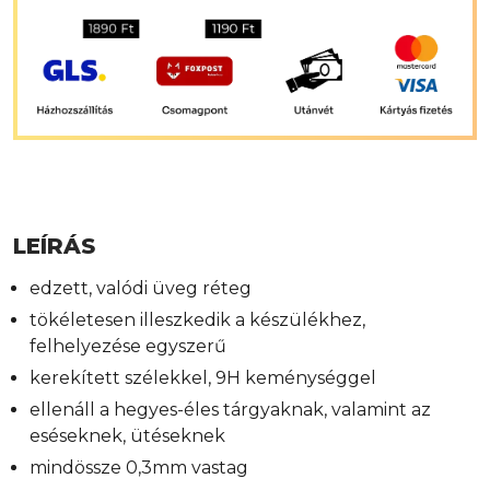
LEÍRÁS
edzett, valódi üveg réteg
tökéletesen illeszkedik a készülékhez,
felhelyezése egyszerű
kerekített szélekkel, 9H keménységgel
ellenáll a hegyes-éles tárgyaknak, valamint az
eséseknek, ütéseknek
mindössze 0,3mm vastag