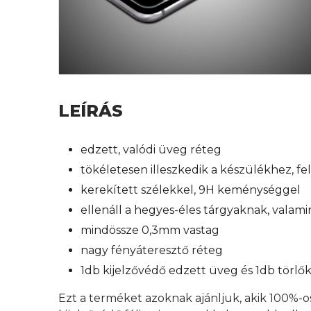
LEÍRÁS
edzett, valódi üveg réteg
tökéletesen illeszkedik a készülékhez, f
kerekített szélekkel, 9H keménységgel
ellenáll a hegyes-éles tárgyaknak, valam
mindössze 0,3mm vastag
nagy fényáteresztő réteg
1db kijelzővédő edzett üveg és 1db törl
Ezt a terméket azoknak ajánljuk, akik 100%-o