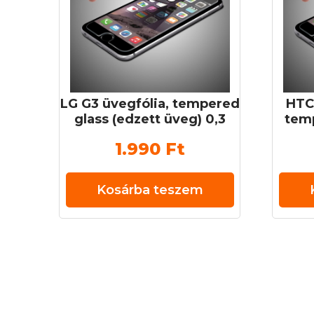
LG G3 üvegfólia, tempered
HTC
glass (edzett üveg) 0,3
temp
mm 9H
ü
1.990
Ft
Kosárba teszem