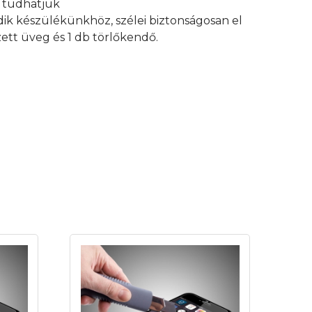
an tudhatjuk
edik készülékünkhöz, szélei biztonságosan el
ett üveg és 1 db törlőkendő.