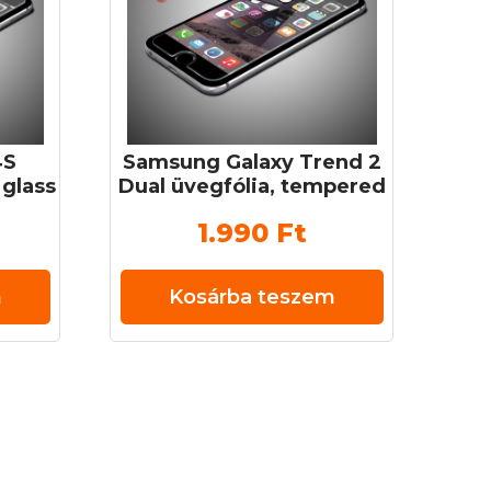
4S
Samsung Galaxy Trend 2
 glass
Dual üvegfólia, tempered
mm 9H
glass (edzett üveg) 0,3
1.990
Ft
mm 9H
m
Kosárba teszem