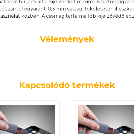
nállással bír, ami által kijelzőnket maximális biztonságb
tól, zsírtól egyaránt. 0,3 mm vastag, tökéletesen illeszk
asználat közben. A csomag tartalma 1db kijelzővédő edz
Vélemények
Kapcsolódó termékek