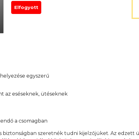
Elfogyott
elhelyezése egyszerű
int az eséseknek, ütéseknek
őkendő a csomagban
s biztonságban szeretnék tudni kijelzőjüket. Az edzett