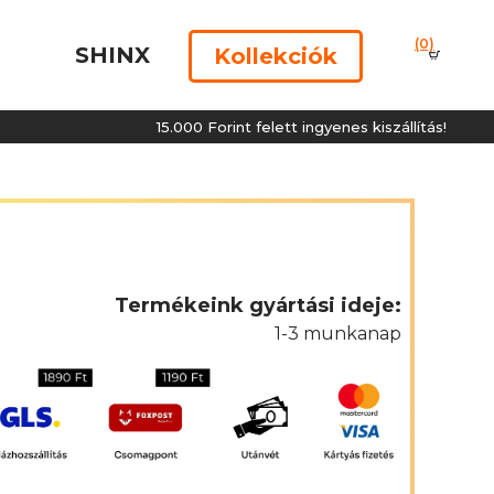
(0)
SHINX
Kollekciók
15.000 Forint felett ingyenes kiszállítás!
Termékeink gyártási ideje:
1-3 munkanap