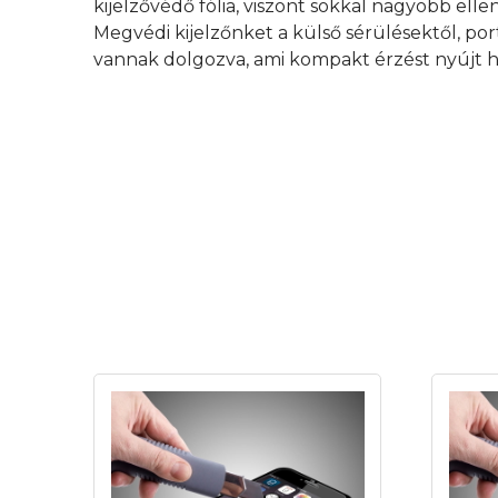
kijelzővédő fólia, viszont sokkal nagyobb elle
Megvédi kijelzőnket a külső sérülésektől, por
vannak dolgozva, ami kompakt érzést nyújt h