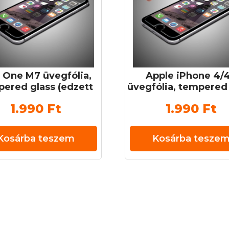
 One M7 üvegfólia,
Apple iPhone 4/
ered glass (edzett
üvegfólia, tempered
veg) 0,3 mm 9H
(edzett üveg) 0,3 
1.990
Ft
1.990
Ft
Kosárba teszem
Kosárba tesze