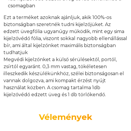
csomagban
Ezt a terméket azoknak ajánljuk, akik 100%-os
biztonságban szeretnék tudni kijelzőjüket. Az
edzett üvegfólia ugyanúgy működik, mint egy sima
kijelzővédő fólia, viszont sokkal nagyobb ellenállással
bír, ami által kijelzőnket maximális biztonságban
tudhatjuk
Megvédi kijelzőnket a külső sérülésektől, portól,
zsírtól egyaránt. 0,3 mm vastag, tökéletesen
illeszkedik készülékünkhöz, szélei biztonságosan el
vannak dolgozva, ami kompakt érzést nyújt
használat közben. A csomag tartalma 1db
kijelzővédő edzett üveg és 1 db törlőkendő.
Vélemények