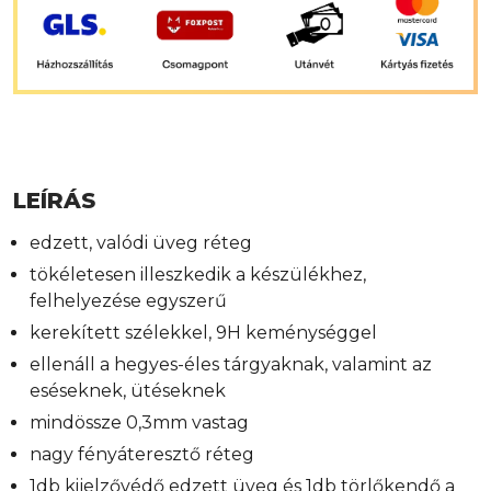
LEÍRÁS
edzett, valódi üveg réteg
tökéletesen illeszkedik a készülékhez,
felhelyezése egyszerű
kerekített szélekkel, 9H keménységgel
ellenáll a hegyes-éles tárgyaknak, valamint az
eséseknek, ütéseknek
mindössze 0,3mm vastag
nagy fényáteresztő réteg
1db kijelzővédő edzett üveg és 1db törlőkendő a