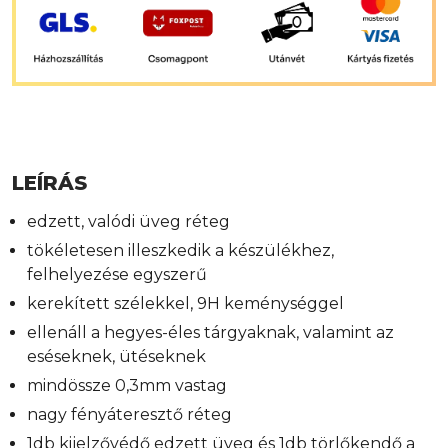
LEÍRÁS
edzett, valódi üveg réteg
tökéletesen illeszkedik a készülékhez,
felhelyezése egyszerű
kerekített szélekkel, 9H keménységgel
ellenáll a hegyes-éles tárgyaknak, valamint az
eséseknek, ütéseknek
mindössze 0,3mm vastag
nagy fényáteresztő réteg
1db kijelzővédő edzett üveg és 1db törlőkendő a