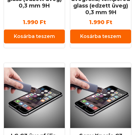
0,3 mm 9H
glass (edzett üveg)
0,3 mm 9H
1.990
Ft
1.990
Ft
Kosárba teszem
Kosárba teszem