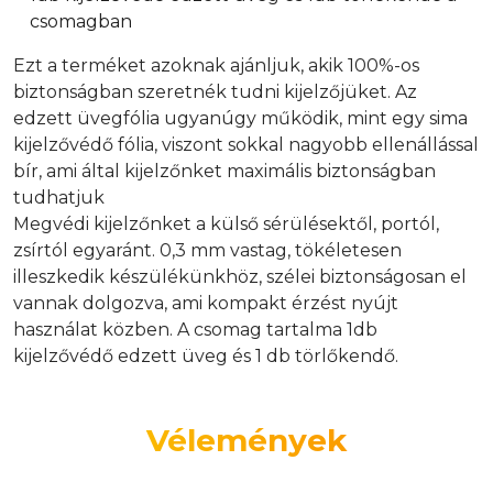
csomagban
Ezt a terméket azoknak ajánljuk, akik 100%-os
biztonságban szeretnék tudni kijelzőjüket. Az
edzett üvegfólia ugyanúgy működik, mint egy sima
kijelzővédő fólia, viszont sokkal nagyobb ellenállással
bír, ami által kijelzőnket maximális biztonságban
tudhatjuk
Megvédi kijelzőnket a külső sérülésektől, portól,
zsírtól egyaránt. 0,3 mm vastag, tökéletesen
illeszkedik készülékünkhöz, szélei biztonságosan el
vannak dolgozva, ami kompakt érzést nyújt
használat közben. A csomag tartalma 1db
kijelzővédő edzett üveg és 1 db törlőkendő.
Vélemények