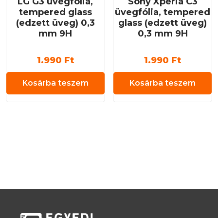
LG G3 üvegfólia,
Sony Xperia C3
tempered glass
üvegfólia, tempered
(edzett üveg) 0,3
glass (edzett üveg)
mm 9H
0,3 mm 9H
1.990
Ft
1.990
Ft
Kosárba teszem
Kosárba teszem