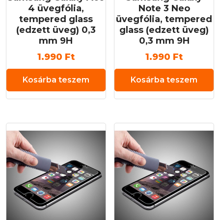
4 üvegfólia,
Note 3 Neo
tempered glass
üvegfólia, tempered
(edzett üveg) 0,3
glass (edzett üveg)
mm 9H
0,3 mm 9H
1.990
Ft
1.990
Ft
Kosárba teszem
Kosárba teszem