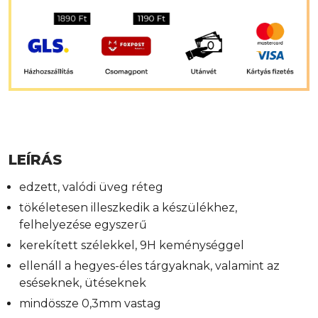
LEÍRÁS
edzett, valódi üveg réteg
tökéletesen illeszkedik a készülékhez,
felhelyezése egyszerű
kerekített szélekkel, 9H keménységgel
ellenáll a hegyes-éles tárgyaknak, valamint az
eséseknek, ütéseknek
mindössze 0,3mm vastag