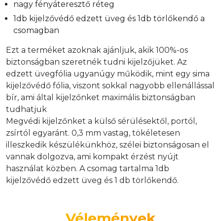
nagy fényáteresztő réteg
1db kijelzővédő edzett üveg és 1db törlőkendő a
csomagban
Ezt a terméket azoknak ajánljuk, akik 100%-os
biztonságban szeretnék tudni kijelzőjüket. Az
edzett üvegfólia ugyanúgy működik, mint egy sima
kijelzővédő fólia, viszont sokkal nagyobb ellenállással
bír, ami által kijelzőnket maximális biztonságban
tudhatjuk
Megvédi kijelzőnket a külső sérülésektől, portól,
zsírtól egyaránt. 0,3 mm vastag, tökéletesen
illeszkedik készülékünkhöz, szélei biztonságosan el
vannak dolgozva, ami kompakt érzést nyújt
használat közben. A csomag tartalma 1db
kijelzővédő edzett üveg és 1 db törlőkendő.
Vélemények