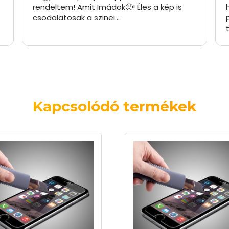
rendeltem! Amit Imádok🙂! Éles a kép is
csodalatosak a szinei…
Kapcsolódó termékek