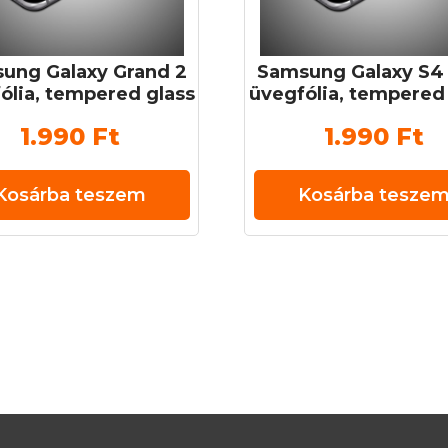
ung Galaxy Grand 2
Samsung Galaxy S4 
ólia, tempered glass
üvegfólia, tempered
ett üveg) 0,3 mm 9H
(edzett üveg) 0,3 
1.990
Ft
1.990
Ft
Kosárba teszem
Kosárba tesze