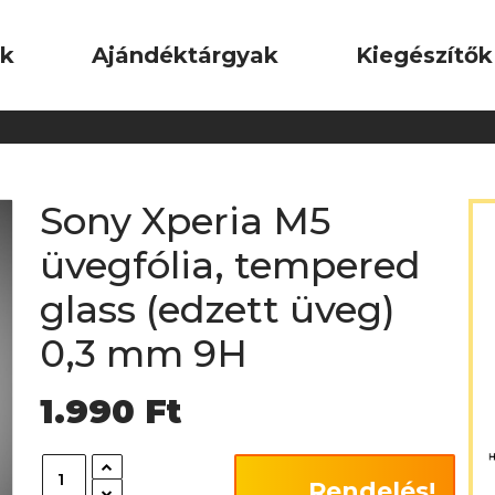
ok
Ajándéktárgyak
Kiegészítők
Sony Xperia M5
üvegfólia, tempered
glass (edzett üveg)
0,3 mm 9H
1.990
Ft
Rendelés!