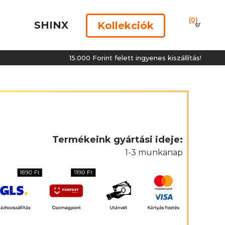
(0)
SHINX
Kollekciók
15.000 Forint felett ingyenes kiszállítás!
Termékeink gyártási ideje:
1-3 munkanap