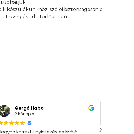
an tudhatjuk
edik készülékünkhöz, szélei biztonságosan el
ett üveg és 1 db törlőkendő.
Gergő Habó
Ró
2 hónapja
2 
Nagyon korrekt ügyintézés és kiváló
Gyorsan 