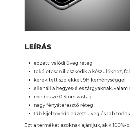
LEÍRÁS
edzett, valódi üveg réteg
tökéletesen illeszkedik a készülékhez, f
kerekített szélekkel, 9H keménységgel
ellenáll a hegyes-éles tárgyaknak, valam
mindössze 0,3mm vastag
nagy fényáteresztő réteg
1db kijelzővédő edzett üveg és 1db törl
Ezt a terméket azoknak ajánljuk, akik 100%-o