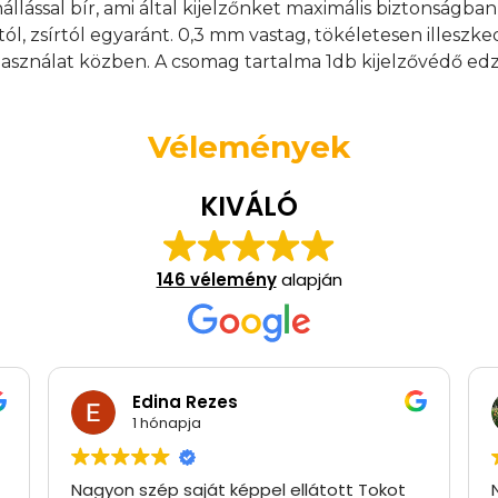
nállással bír, ami által kijelzőnket maximális biztonságb
tól, zsírtól egyaránt. 0,3 mm vastag, tökéletesen illeszk
asználat közben. A csomag tartalma 1db kijelzővédő edz
Vélemények
KIVÁLÓ
146 vélemény
alapján
Edina Rezes
1 hónapja
Nagyon szép saját képpel ellátott Tokot