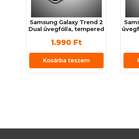
Samsung Galaxy Trend 2
Sams
Dual üvegfólia, tempered
üvegf
glass (edzett üveg) 0,3
(edz
1.990
Ft
mm 9H
Kosárba teszem