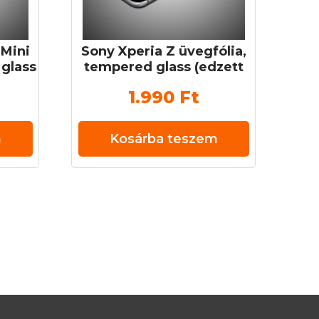
Mini
Sony Xperia Z üvegfólia,
 glass
tempered glass (edzett
mm 9H
üveg) 0,3 mm 9H
1.990
Ft
m
Kosárba teszem