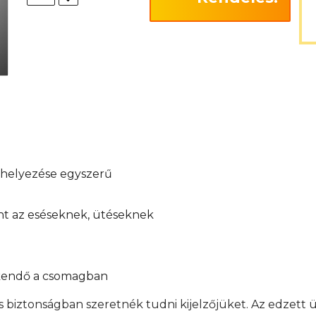
elhelyezése egyszerű
int az eséseknek, ütéseknek
őkendő a csomagban
s biztonságban szeretnék tudni kijelzőjüket. Az edzett