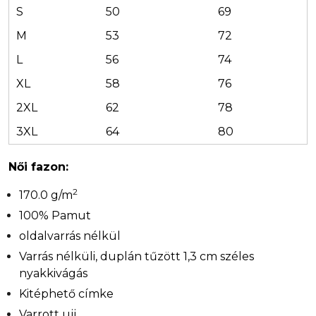
S
50
69
M
53
72
L
56
74
XL
58
76
2XL
62
78
3XL
64
80
Női fazon:
2
170.0 g/m
100% Pamut
oldalvarrás nélkül
Varrás nélküli, duplán tűzött 1,3 cm széles
nyakkivágás
Kitéphető címke
Varrott ujj