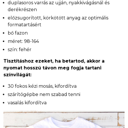
duplasoros varrás az ujján, nyakkivágásnál és
derékrészen
előzsugorított, körkötött anyag az optimális
formatartásért
bő fazon
méret: 98-164
szín: fehér
Tisztításhoz ezeket, ha betartod, akkor a
nyomat hosszú távon meg fogja tartani
színvilágát:
30 fokos kézi mosás, kifordítva
szárítógépbe nem szabad tenni
vasalás kifordítva