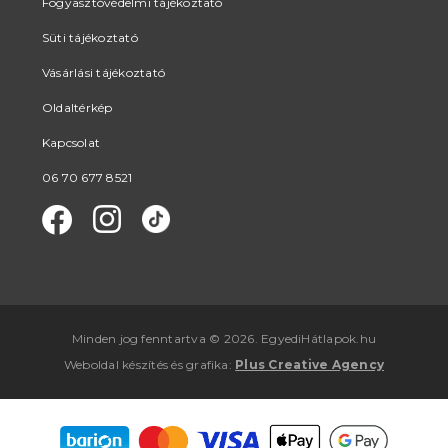
Fogyasztóvédelmi tájékoztató
Süti tájékoztató
Vásárlási tájékoztató
Oldaltérkép
Kapcsolat
06 70 677 8521
Minden jog fenntartva © 2026. EgyediHátlapok.hu
Weboldal készítés
és
grafika
:
Plus Creative Agency