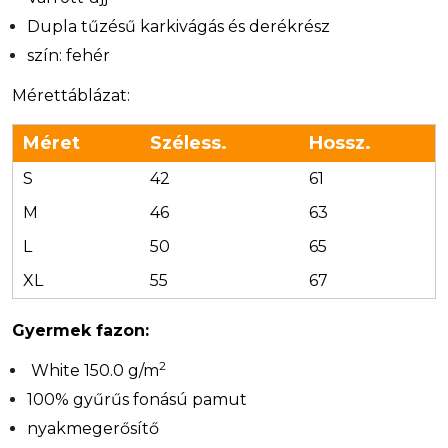
Dupla tűzésű karkivágás és derékrész
szín: fehér
Mérettáblázat:
Méret
Széless.
Hossz.
S
42
61
M
46
63
L
50
65
XL
55
67
Gyermek fazon:
2
White 150.0 g/m
100% gyűrűs fonású pamut
nyakmegerősítő