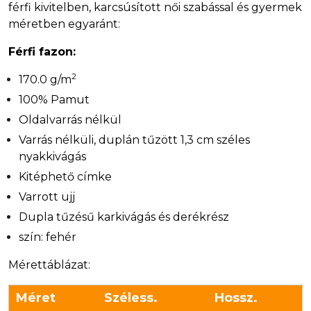
férfi kivitelben, karcsúsított női szabással és gyermek
méretben egyaránt:
Férfi fazon:
2
170.0 g/m
100% Pamut
Oldalvarrás nélkül
Varrás nélküli, duplán tűzött 1,3 cm széles
nyakkivágás
Kitéphető címke
Varrott ujj
Dupla tűzésű karkivágás és derékrész
szín: fehér
Mérettáblázat:
Méret
Széless.
Hossz.