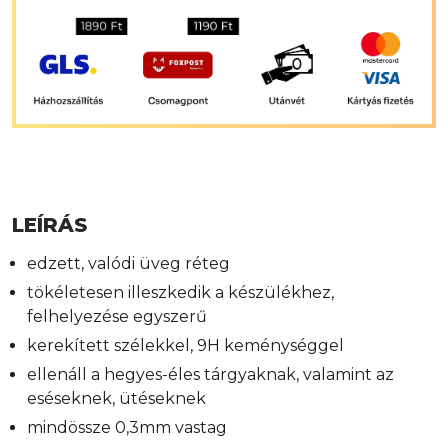
LEÍRÁS
edzett, valódi üveg réteg
tökéletesen illeszkedik a készülékhez,
felhelyezése egyszerű
kerekített szélekkel, 9H keménységgel
ellenáll a hegyes-éles tárgyaknak, valamint az
eséseknek, ütéseknek
mindössze 0,3mm vastag