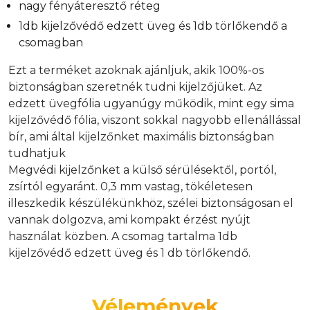
nagy fényáteresztő réteg
1db kijelzővédő edzett üveg és 1db törlőkendő a
csomagban
Ezt a terméket azoknak ajánljuk, akik 100%-os
biztonságban szeretnék tudni kijelzőjüket. Az
edzett üvegfólia ugyanúgy működik, mint egy sima
kijelzővédő fólia, viszont sokkal nagyobb ellenállással
bír, ami által kijelzőnket maximális biztonságban
tudhatjuk
Megvédi kijelzőnket a külső sérülésektől, portól,
zsírtól egyaránt. 0,3 mm vastag, tökéletesen
illeszkedik készülékünkhöz, szélei biztonságosan el
vannak dolgozva, ami kompakt érzést nyújt
használat közben. A csomag tartalma 1db
kijelzővédő edzett üveg és 1 db törlőkendő.
Vélemények