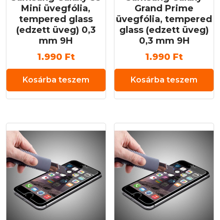
Mini üvegfólia,
Grand Prime
tempered glass
üvegfólia, tempered
(edzett üveg) 0,3
glass (edzett üveg)
mm 9H
0,3 mm 9H
1.990
Ft
1.990
Ft
Kosárba teszem
Kosárba teszem