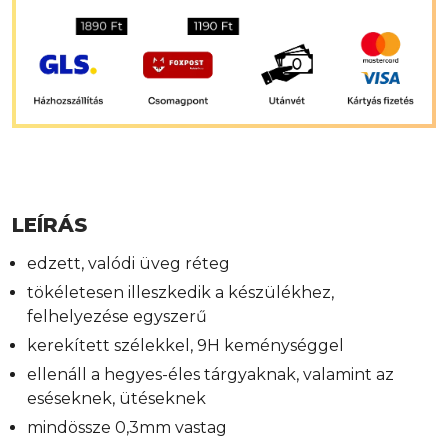
LEÍRÁS
edzett, valódi üveg réteg
tökéletesen illeszkedik a készülékhez,
felhelyezése egyszerű
kerekített szélekkel, 9H keménységgel
ellenáll a hegyes-éles tárgyaknak, valamint az
eséseknek, ütéseknek
mindössze 0,3mm vastag