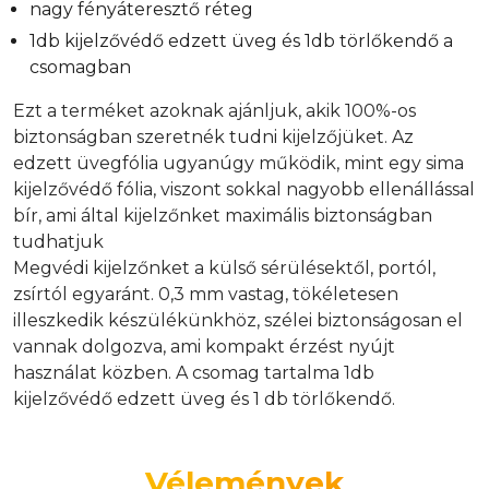
nagy fényáteresztő réteg
1db kijelzővédő edzett üveg és 1db törlőkendő a
csomagban
Ezt a terméket azoknak ajánljuk, akik 100%-os
biztonságban szeretnék tudni kijelzőjüket. Az
edzett üvegfólia ugyanúgy működik, mint egy sima
kijelzővédő fólia, viszont sokkal nagyobb ellenállással
bír, ami által kijelzőnket maximális biztonságban
tudhatjuk
Megvédi kijelzőnket a külső sérülésektől, portól,
zsírtól egyaránt. 0,3 mm vastag, tökéletesen
illeszkedik készülékünkhöz, szélei biztonságosan el
vannak dolgozva, ami kompakt érzést nyújt
használat közben. A csomag tartalma 1db
kijelzővédő edzett üveg és 1 db törlőkendő.
Vélemények