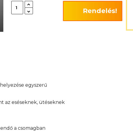
Rendelés!
elhelyezése egyszerű
int az eséseknek, ütéseknek
őkendő a csomagban