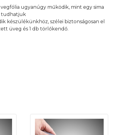
 üvegfólia ugyanúgy működik, mint egy sima
an tudhatjuk
edik készülékünkhöz, szélei biztonságosan el
ett üveg és 1 db törlőkendő.