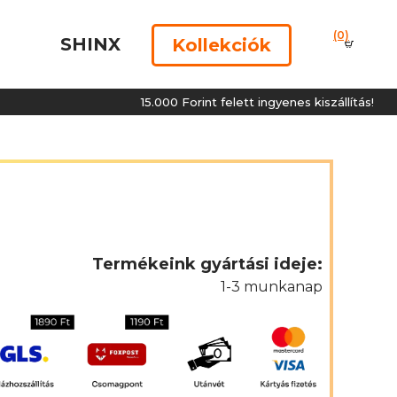
(0)
SHINX
Kollekciók
15.000 Forint felett ingyenes kiszállítás!
Termékeink gyártási ideje:
1-3 munkanap