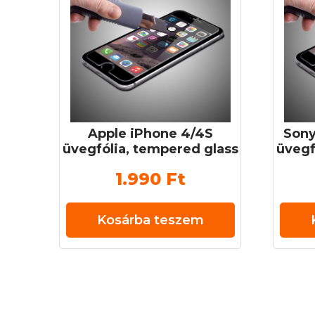
Apple iPhone 4/4S
Sony
üvegfólia, tempered glass
üvegf
(edzett üveg) 0,3 mm 9H
(edz
1.990
Ft
Kosárba teszem