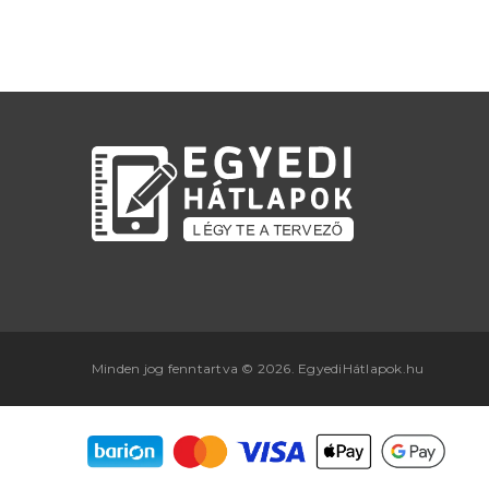
Minden jog fenntartva © 2026. EgyediHátlapok.hu