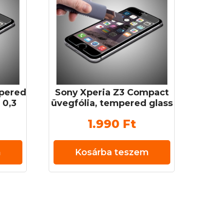
mpered
Sony Xperia Z3 Compact
 0,3
üvegfólia, tempered glass
(edzett üveg) 0,3 mm 9H
1.990
Ft
m
Kosárba teszem