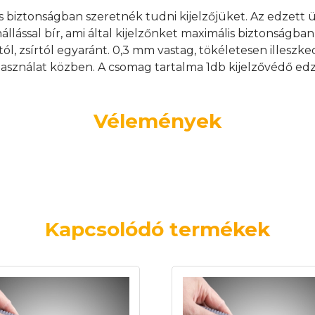
s biztonságban szeretnék tudni kijelzőjüket. Az edzett
nállással bír, ami által kijelzőnket maximális biztonságb
tól, zsírtól egyaránt. 0,3 mm vastag, tökéletesen illeszk
asználat közben. A csomag tartalma 1db kijelzővédő edz
Vélemények
Kapcsolódó termékek