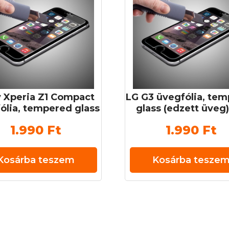
 Xperia Z1 Compact
LG G3 üvegfólia, te
ólia, tempered glass
glass (edzett üveg)
ett üveg) 0,3 mm 9H
mm 9H
1.990
Ft
1.990
Ft
Kosárba teszem
Kosárba tesze