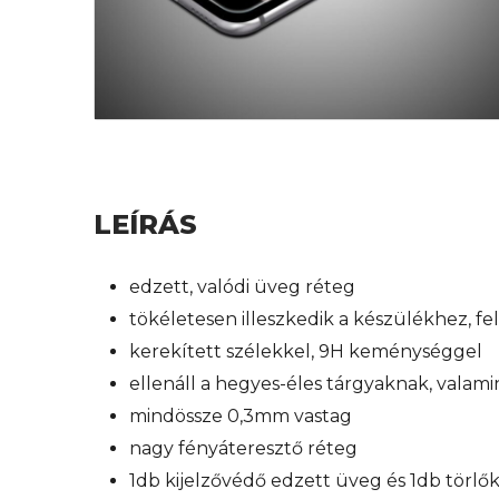
LEÍRÁS
edzett, valódi üveg réteg
tökéletesen illeszkedik a készülékhez, f
kerekített szélekkel, 9H keménységgel
ellenáll a hegyes-éles tárgyaknak, valam
mindössze 0,3mm vastag
nagy fényáteresztő réteg
1db kijelzővédő edzett üveg és 1db törl