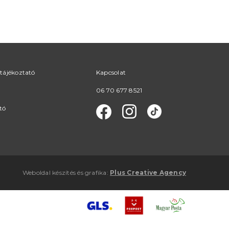
tájékoztató
Kapcsolat
06 70 677 8521
tó
Weboldal készítés
és
grafika
:
Plus Creative Agency