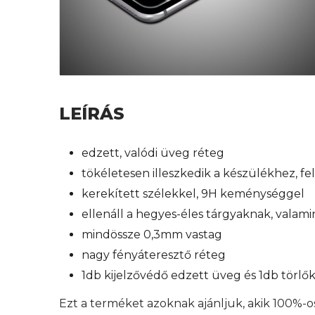
LEÍRÁS
edzett, valódi üveg réteg
tökéletesen illeszkedik a készülékhez, f
kerekített szélekkel, 9H keménységgel
ellenáll a hegyes-éles tárgyaknak, valam
mindössze 0,3mm vastag
nagy fényáteresztő réteg
1db kijelzővédő edzett üveg és 1db törl
Ezt a terméket azoknak ajánljuk, akik 100%-o