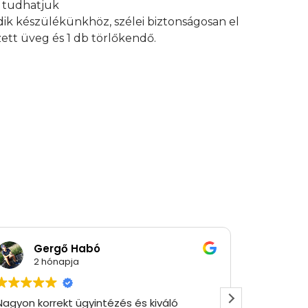
an tudhatjuk
edik készülékünkhöz, szélei biztonságosan el
ett üveg és 1 db törlőkendő.
Gergő Habó
Ró
2 hónapja
2 
Nagyon korrekt ügyintézés és kiváló
Gyorsan 