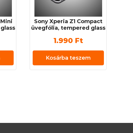
Mini
Sony Xperia Z1 Compact
 glass
üvegfólia, tempered glass
mm 9H
(edzett üveg) 0,3 mm 9H
1.990
Ft
m
Kosárba teszem