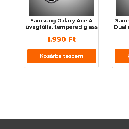
Samsung Galaxy Ace 4
Sams
üvegfólia, tempered glass
Dual 
(edzett üveg) 0,3 mm 9H
glas
1.990
Ft
Kosárba teszem