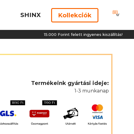
(0)
SHINX
Kollekciók
15.000 Forint felett ingyenes kiszállítás!
Termékeink gyártási ideje:
1-3 munkanap