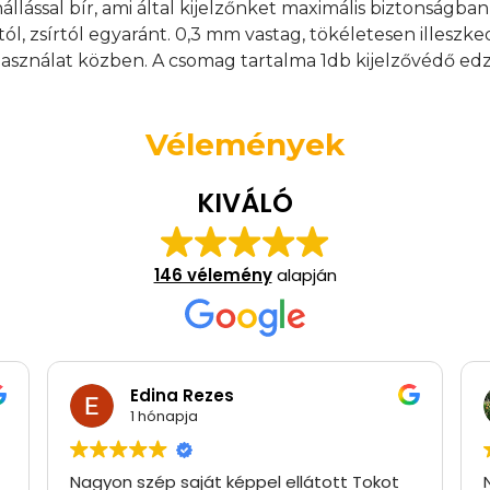
nállással bír, ami által kijelzőnket maximális biztonságb
tól, zsírtól egyaránt. 0,3 mm vastag, tökéletesen illeszk
asználat közben. A csomag tartalma 1db kijelzővédő edz
Vélemények
KIVÁLÓ
146 vélemény
alapján
Edina Rezes
1 hónapja
Nagyon szép saját képpel ellátott Tokot