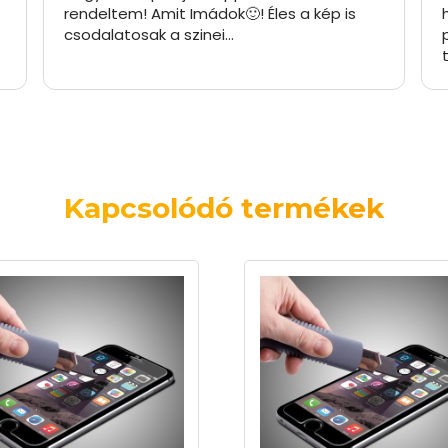
rendeltem! Amit Imádok🙂! Éles a kép is
csodalatosak a szinei…
Kapcsolódó termékek