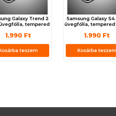
ung Galaxy Trend 2
Samsung Galaxy S4 
üvegfólia, tempered
üvegfólia, tempered
s (edzett üveg) 0,3
(edzett üveg) 0,3 
1.990
Ft
1.990
Ft
mm 9H
Kosárba teszem
Kosárba tesze