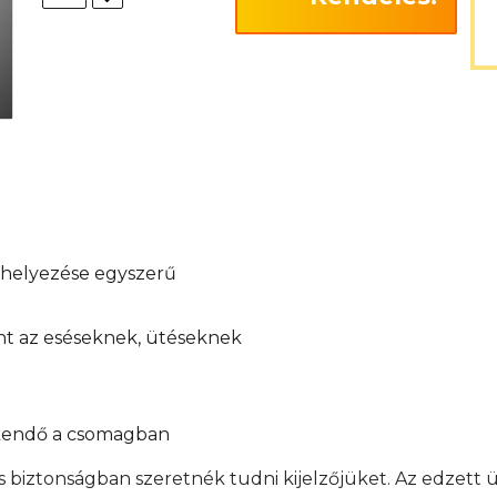
elhelyezése egyszerű
int az eséseknek, ütéseknek
őkendő a csomagban
s biztonságban szeretnék tudni kijelzőjüket. Az edzett