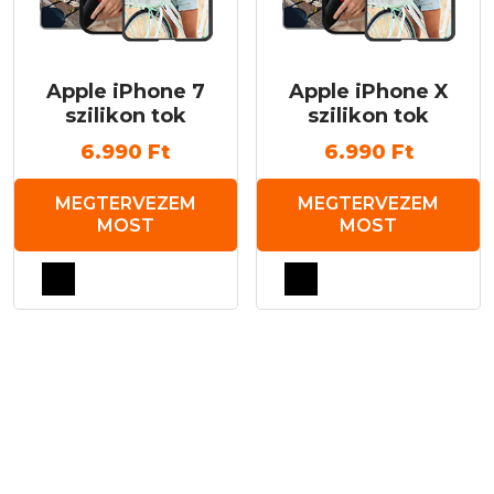
Apple iPhone 7
Apple iPhone X
szilikon tok
szilikon tok
6.990
Ft
6.990
Ft
MEGTERVEZEM
MEGTERVEZEM
MOST
MOST
Ennek
Ennek
a
a
terméknek
terméknek
több
több
variációja
variációja
van.
van.
A
A
változatok
változatok
a
a