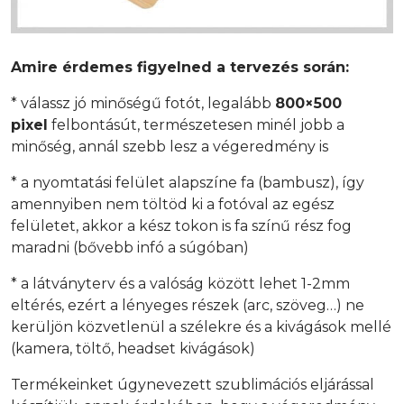
Amire érdemes figyelned a tervezés során:
* válassz jó minőségű fotót, legalább
800×500
pixel
felbontásút, természetesen minél jobb a
minőség, annál szebb lesz a végeredmény is
* a nyomtatási felület alapszíne fa (bambusz), így
amennyiben nem töltöd ki a fotóval az egész
felületet, akkor a kész tokon is fa színű rész fog
maradni (bővebb infó a súgóban)
* a látványterv és a valóság között lehet 1-2mm
eltérés, ezért a lényeges részek (arc, szöveg…) ne
kerüljön közvetlenül a szélekre és a kivágások mellé
(kamera, töltő, headset kivágások)
Termékeinket úgynevezett szublimációs eljárással