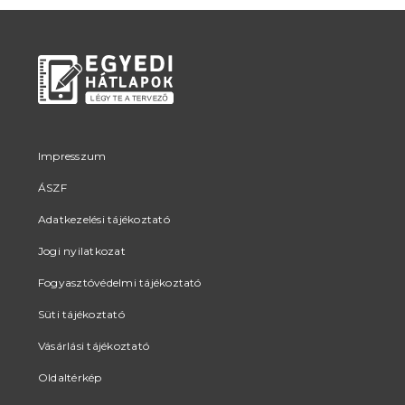
termékoldalon
termékoldalon
választhatók
választhatók
ki
ki
Impresszum
ÁSZF
Adatkezelési tájékoztató
Jogi nyilatkozat
Fogyasztóvédelmi tájékoztató
Süti tájékoztató
Vásárlási tájékoztató
Oldaltérkép