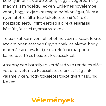
készítjük, annak érdekében, hogy a végeredmény
maximális minőségű legyen. Érdemes figyelembe
venni, hogy tokjainkra magas hőfokon égetjük rá a
nyomatot, ezáltal lesz tökéletesen időtálló és
hosszabb életű, mint esetleg a direkt eljárással
készült, felszíni nyomatos tokok.
Tokjainkat könnyen fel lehet helyezni a készülékre,
azok minden esetben úgy vannak kialakítva, hogy
maximálisan illeszkedjenek telefonodra, pontos
kamera, töltő és headset kivágásokkal.
Amennyiben bármilyen kérdésed van rendelés előtt
vedd fel velünk a kapcsolatot elérhetőségeink
valamelyikén, hogy tökéletes tokot gyárthassunk
Neked.
Vélemények