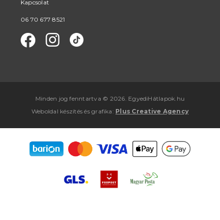
Kapcsolat
06 70 677 8521
Minden jog fenntartva © 2026. EgyediHátlapok.hu
Weboldal készítés
és
grafika
:
Plus Creative Agency