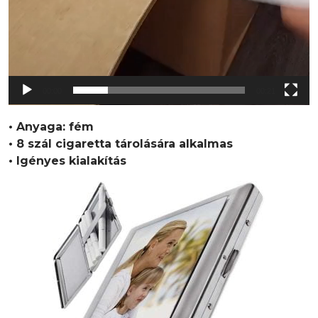
00:00
00:21
• Anyaga: fém
• 8 szál cigaretta tárolására alkalmas
• Igényes kialakítás