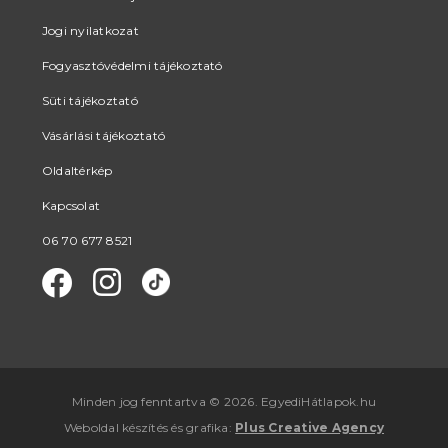
Jogi nyilatkozat
Fogyasztóvédelmi tájékoztató
Süti tájékoztató
Vásárlási tájékoztató
Oldaltérkép
Kapcsolat
06 70 677 8521
Minden jog fenntartva © 2026. EgyediHátlapok.hu
Weboldal készítés
és
grafika
:
Plus Creative Agency