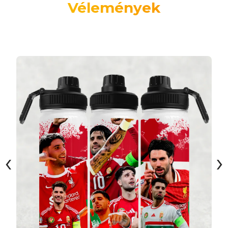
Vélemények
‹
›