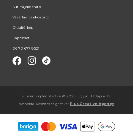
Süti tájékoztató
Vásárlási tájékoztató
Oldaltérkép
Kapcsolat
06 70 677 8521
Minden jog fenntartva © 2026. EgyediHátlapok.hu
Weboldal készítés
és
grafika
:
Plus Creative Agency