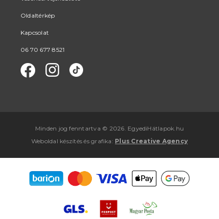
Oldaltérkép
Kapcsolat
06 70 677 8521
Minden jog fenntartva © 2026. EgyediHátlapok.hu
Weboldal készítés
és
grafika
:
Plus Creative Agency