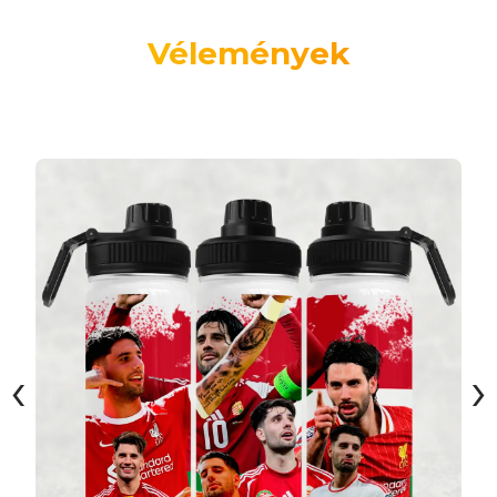
Vélemények
‹
›