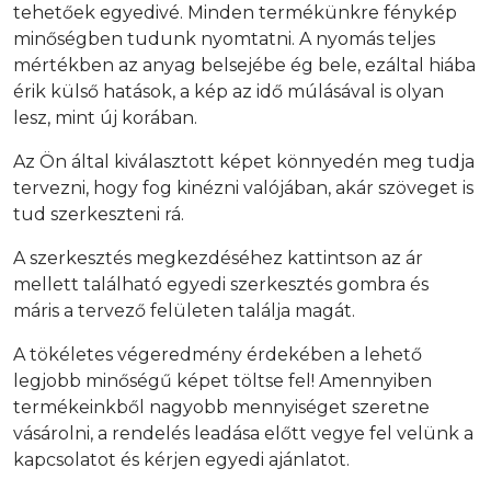
tehetőek egyedivé. Minden termékünkre fénykép
minőségben tudunk nyomtatni. A nyomás teljes
mértékben az anyag belsejébe ég bele, ezáltal hiába
érik külső hatások, a kép az idő múlásával is olyan
lesz, mint új korában.
Az Ön által kiválasztott képet könnyedén meg tudja
tervezni, hogy fog kinézni valójában, akár szöveget is
tud szerkeszteni rá.
A szerkesztés megkezdéséhez kattintson az ár
mellett található egyedi szerkesztés gombra és
máris a tervező felületen találja magát.
A tökéletes végeredmény érdekében a lehető
legjobb minőségű képet töltse fel! Amennyiben
termékeinkből nagyobb mennyiséget szeretne
vásárolni, a rendelés leadása előtt vegye fel velünk a
kapcsolatot és kérjen egyedi ajánlatot.