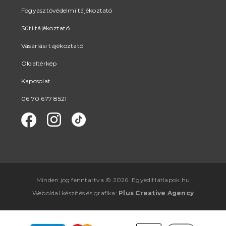
Fogyasztóvédelmi tájékoztató
Süti tájékoztató
Vásárlási tájékoztató
Oldaltérkép
Kapcsolat
06 70 677 8521
Minden jog fenntartva © 2026. EgyediHátlapok.hu
Weboldal készítés
és
grafika
:
Plus Creative Agency