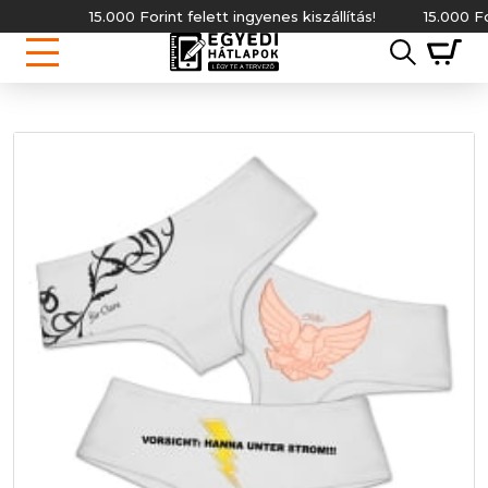
15.000 Forint felett ingyenes kiszállítás!
15.000 Forint