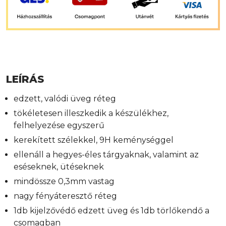
LEÍRÁS
edzett, valódi üveg réteg
tökéletesen illeszkedik a készülékhez,
felhelyezése egyszerű
kerekített szélekkel, 9H keménységgel
ellenáll a hegyes-éles tárgyaknak, valamint az
eséseknek, ütéseknek
mindössze 0,3mm vastag
nagy fényáteresztő réteg
1db kijelzővédő edzett üveg és 1db törlőkendő a
csomagban