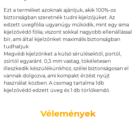
Ezt a terméket azoknak ajánljuk, akik 100%-os
biztonságban szeretnék tudni kijelzőjüket. Az
edzett üvegfólia ugyanúgy működik, mint egy sima
kijelzővédő fólia, viszont sokkal nagyobb ellenállással
bír, ami által kijelzőnket maximális biztonságban
tudhatjuk
Megvédi kijelzőnket a külső sérülésektől, portól,
zsírtól egyaránt. 0,3 mm vastag, tökéletesen
illeszkedik készülékünkhöz, szélei biztonságosan el
vannak dolgozva, ami kompakt érzést nyújt
használat közben. A csomag tartalma 1db
kijelzővédő edzett üveg és 1 db törlőkendő.
Vélemények