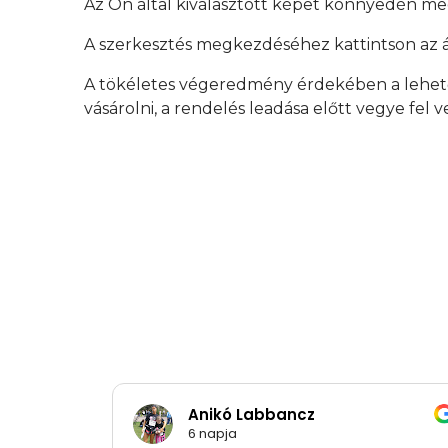
Az Ön által kiválasztott képet könnyedén meg 
A szerkesztés megkezdéséhez kattintson az ár
A tökéletes végeredmény érdekében a lehet
vásárolni, a rendelés leadása előtt vegye fel 
Anikó Labbancz
6 napja