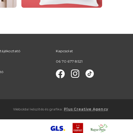
tájékoztató
Kapcsolat
06 70 677 8521
tó
Weboldal készítés
és
grafika
:
Plus Creative Agency