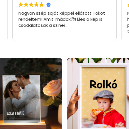
Nagyon szép saját képpel ellátott Tokot
rendeltem! Amit Imádok🙂! Éles a kép is
csodalatosak a szinei…