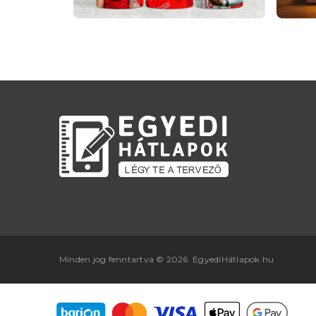
Minden jog fenntartva © 2026. EgyediHátlapok.hu