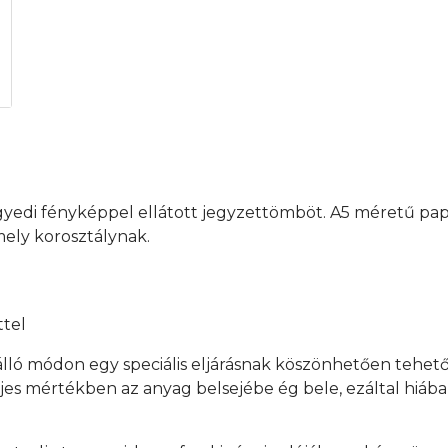
yedi fényképpel ellátott jegyzettömböt. A5 méretű papír
ely korosztálynak.
ttel
lló módon egy speciális eljárásnak köszönhetően tehe
 mértékben az anyag belsejébe ég bele, ezáltal hiába ér