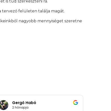
t is tud szerkeszteni rá.
 tervező felületen találja magát.
ékeinkből nagyobb mennyiséget szeretne
Gergő Habó
Ró
2 hónapja
2 