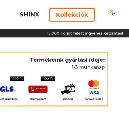
(0)
SHINX
Kollekciók
15.000 Forint felett ingyenes kiszállítás!
Termékeink gyártási ideje:
1-3 munkanap