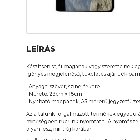
LEÍRÁS
Készítsen saját magának vagy szeretteinek eg
Igényes megjelenésű, tökéletes ajándék bárm
• Anyaga: szövet, színe: fekete
• Mérete: 23cm x 18cm
• Nyitható mappa tok, A5 méretű jegyzetfüze
Az általunk forgalmazott termékek egyedülá
minőségben tudunk nyomtatni. A nyomás teljes
olyan lesz, mint új korában.