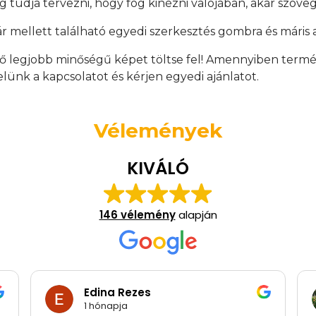
tudja tervezni, hogy fog kinézni valójában, akár szövege
 mellett található egyedi szerkesztés gombra és máris a
ő legjobb minőségű képet töltse fel! Amennyiben term
velünk a kapcsolatot és kérjen egyedi ajánlatot.
Vélemények
KIVÁLÓ
146 vélemény
alapján
Edina Rezes
1 hónapja