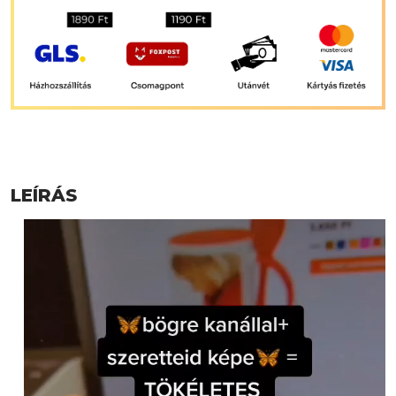
LEÍRÁS
Videólejátszó