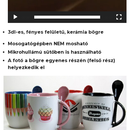
00:00
00:14
3dl-es, fényes felületű, kerámia bögre
Mosogatógépben NEM mosható
Mikrohullámú sütőben is használható
A fotó a bögre egyenes részén (felső rész)
helyezkedik el