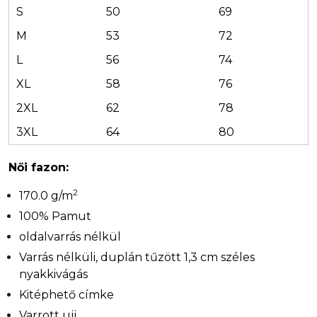
S
50
69
M
53
72
L
56
74
XL
58
76
2XL
62
78
3XL
64
80
Női fazon:
2
170.0 g/m
100% Pamut
oldalvarrás nélkül
Varrás nélküli, duplán tűzött 1,3 cm széles
nyakkivágás
Kitéphető címke
Varrott ujj