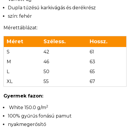
Dupla tűzésű karkivágás és derékrész
szín: fehér
Mérettáblázat:
Méret
Széless.
Hossz.
S
42
61
M
46
63
L
50
65
XL
55
67
Gyermek fazon:
2
White 150.0 g/m
100% gyűrűs fonású pamut
nyakmegerősítő