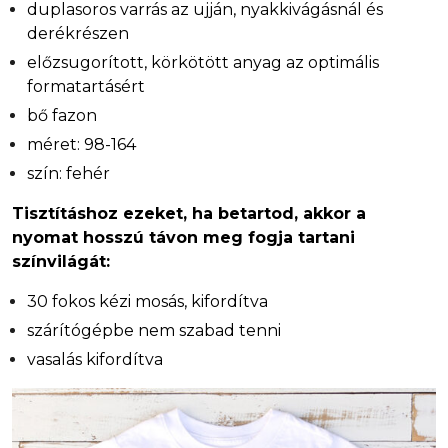
duplasoros varrás az ujján, nyakkivágásnál és
derékrészen
előzsugorított, körkötött anyag az optimális
formatartásért
bő fazon
méret: 98-164
szín: fehér
Tisztításhoz ezeket, ha betartod, akkor a
nyomat hosszú távon meg fogja tartani
színvilágát:
30 fokos kézi mosás, kifordítva
szárítógépbe nem szabad tenni
vasalás kifordítva