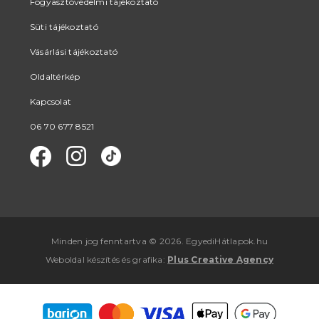
Fogyasztóvédelmi tájékoztató
Süti tájékoztató
Vásárlási tájékoztató
Oldaltérkép
Kapcsolat
06 70 677 8521
Minden jog fenntartva © 2026. EgyediHátlapok.hu
Weboldal készítés
és
grafika
:
Plus Creative Agency