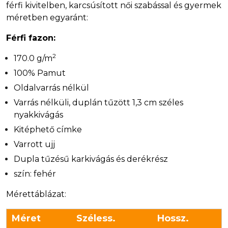
férfi kivitelben, karcsúsított női szabással és gyermek
méretben egyaránt:
Férfi fazon:
2
170.0 g/m
100% Pamut
Oldalvarrás nélkül
Varrás nélküli, duplán tűzött 1,3 cm széles
nyakkivágás
Kitéphető címke
Varrott ujj
Dupla tűzésű karkivágás és derékrész
szín: fehér
Mérettáblázat:
Méret
Széless.
Hossz.