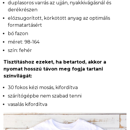
duplasoros varrás az ujján, nyakkivágásnál és
derékrészen
előzsugorított, körkötött anyag az optimális
formatartásért
bő fazon
méret: 98-164
szín: fehér
Tisztításhoz ezeket, ha betartod, akkor a
nyomat hosszú távon meg fogja tartani
színvilágát:
30 fokos kézi mosás, kifordítva
szárítógépbe nem szabad tenni
vasalás kifordítva