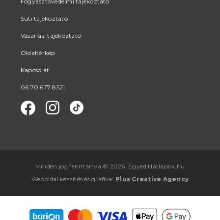
Fogyasztóvédelmi tájékoztató
Süti tájékoztató
Vásárlási tájékoztató
Oldaltérkép
Kapcsolat
06 70 677 8521
Minden jog fenntartva © 2026. EgyediHátlapok.hu
Weboldal készítés
és
grafika
:
Plus Creative Agency