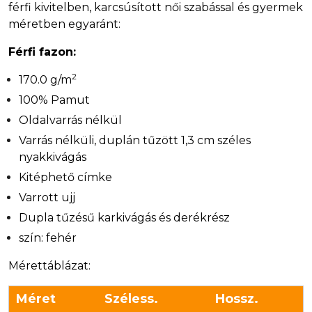
férfi kivitelben, karcsúsított női szabással és gyermek
méretben egyaránt:
Férfi fazon:
2
170.0 g/m
100% Pamut
Oldalvarrás nélkül
Varrás nélküli, duplán tűzött 1,3 cm széles
nyakkivágás
Kitéphető címke
Varrott ujj
Dupla tűzésű karkivágás és derékrész
szín: fehér
Mérettáblázat:
Méret
Széless.
Hossz.