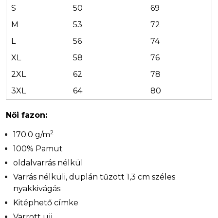
S
50
69
M
53
72
L
56
74
XL
58
76
2XL
62
78
3XL
64
80
Női fazon:
2
170.0 g/m
100% Pamut
oldalvarrás nélkül
Varrás nélküli, duplán tűzött 1,3 cm széles
nyakkivágás
Kitéphető címke
Varrott ujj