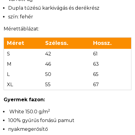
Dupla tűzésű karkivágás és derékrész
szín: fehér
Mérettáblázat:
Méret
Széless.
Hossz.
S
42
61
M
46
63
L
50
65
XL
55
67
Gyermek fazon:
2
White 150.0 g/m
100% gyűrűs fonású pamut
nyakmegerősítő