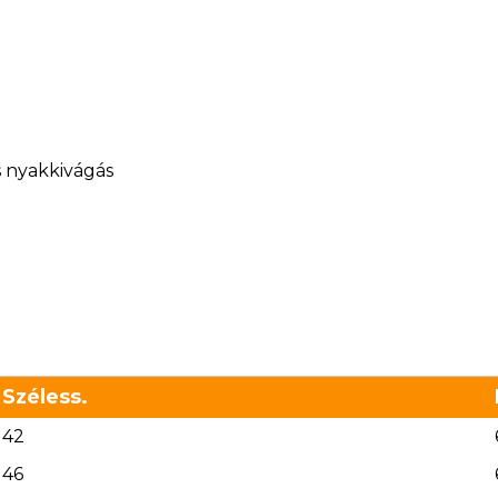
s nyakkivágás
Széless.
42
46