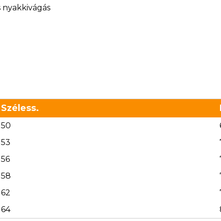
s nyakkivágás
Széless.
50
53
56
58
62
64