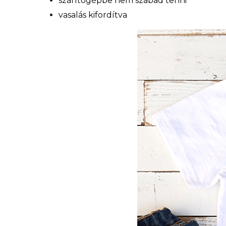
szárítógépbe nem szabad tenni
vasalás kifordítva