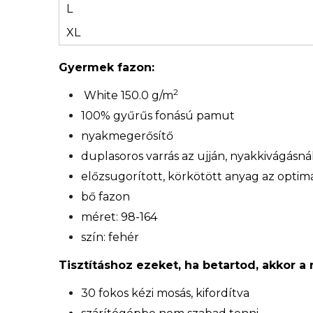
L
XL
Gyermek fazon:
2
White 150.0 g/m
100% gyűrűs fonású pamut
nyakmegerősítő
duplasoros varrás az ujján, nyakkivágásn
előzsugorított, körkötött anyag az optimá
bő fazon
méret: 98-164
szín: fehér
Tisztításhoz ezeket, ha betartod, akkor a
30 fokos kézi mosás, kifordítva