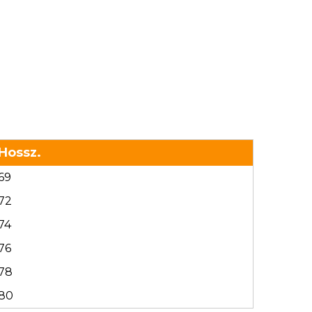
Hossz.
69
72
74
76
78
80