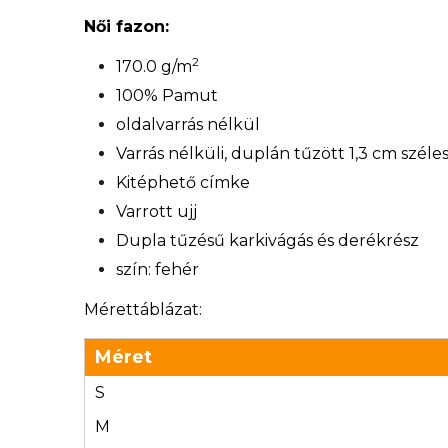
Női fazon:
2
170.0 g/m
100% Pamut
oldalvarrás nélkül
Varrás nélküli, duplán tűzött 1,3 cm széle
Kitéphető címke
Varrott ujj
Dupla tűzésű karkivágás és derékrész
szín: fehér
Mérettáblázat:
Méret
S
M