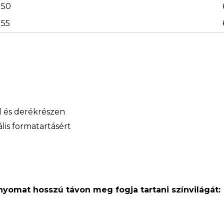
50
55
ál és derékrészen
lis formatartásért
 nyomat hosszú távon meg fogja tartani színvilágát: