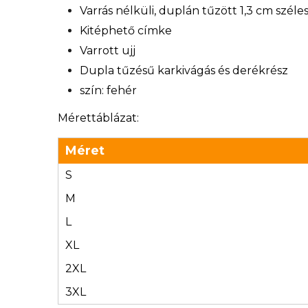
Varrás nélküli, duplán tűzött 1,3 cm széle
Kitéphető címke
Varrott ujj
Dupla tűzésű karkivágás és derékrész
szín: fehér
Mérettáblázat:
Méret
S
M
L
XL
2XL
3XL