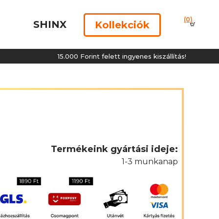
(0)
SHINX
Kollekciók
15.000 Forint felett ingyenes kiszállítás!
1
Termékeink gyártási ideje:
1-3 munkanap