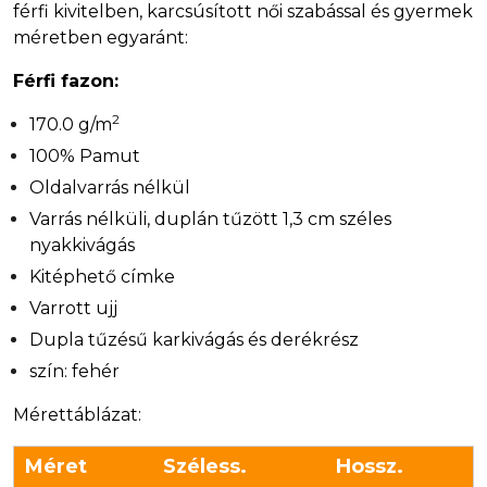
férfi kivitelben, karcsúsított női szabással és gyermek
méretben egyaránt:
Férfi fazon:
2
170.0 g/m
100% Pamut
Oldalvarrás nélkül
Varrás nélküli, duplán tűzött 1,3 cm széles
nyakkivágás
Kitéphető címke
Varrott ujj
Dupla tűzésű karkivágás és derékrész
szín: fehér
Mérettáblázat:
Méret
Széless.
Hossz.