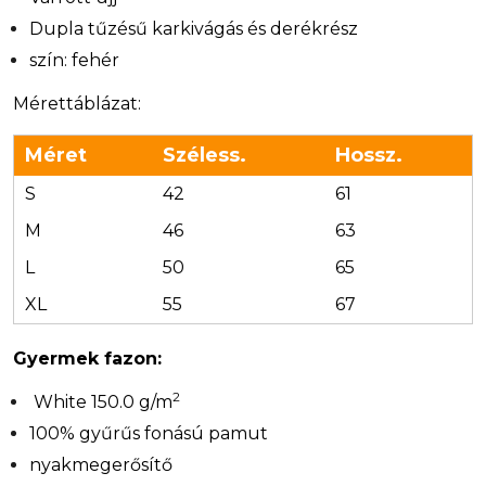
Dupla tűzésű karkivágás és derékrész
szín: fehér
Mérettáblázat:
Méret
Széless.
Hossz.
S
42
61
M
46
63
L
50
65
XL
55
67
Gyermek fazon:
2
White 150.0 g/m
100% gyűrűs fonású pamut
nyakmegerősítő