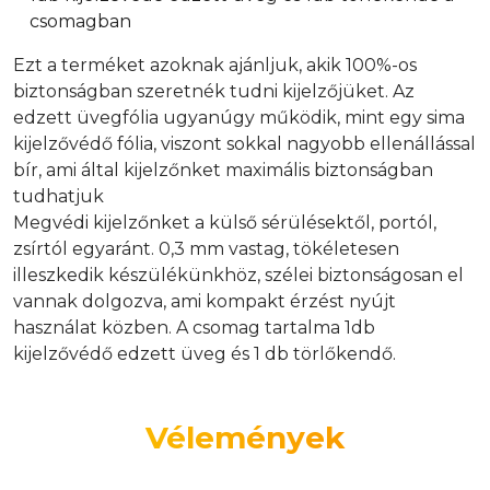
csomagban
Ezt a terméket azoknak ajánljuk, akik 100%-os
biztonságban szeretnék tudni kijelzőjüket. Az
edzett üvegfólia ugyanúgy működik, mint egy sima
kijelzővédő fólia, viszont sokkal nagyobb ellenállással
bír, ami által kijelzőnket maximális biztonságban
tudhatjuk
Megvédi kijelzőnket a külső sérülésektől, portól,
zsírtól egyaránt. 0,3 mm vastag, tökéletesen
illeszkedik készülékünkhöz, szélei biztonságosan el
vannak dolgozva, ami kompakt érzést nyújt
használat közben. A csomag tartalma 1db
kijelzővédő edzett üveg és 1 db törlőkendő.
Vélemények