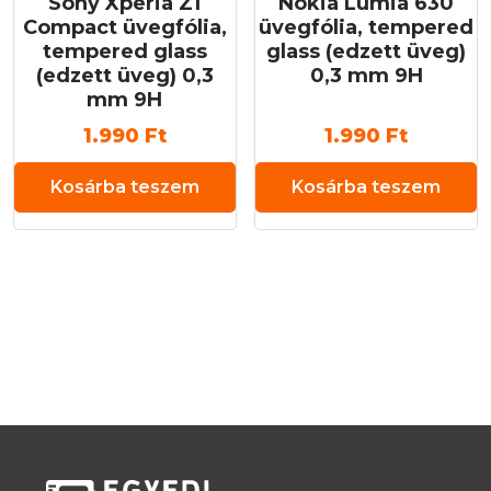
Sony Xperia Z1
Nokia Lumia 630
Compact üvegfólia,
üvegfólia, tempered
tempered glass
glass (edzett üveg)
(edzett üveg) 0,3
0,3 mm 9H
mm 9H
1.990
Ft
1.990
Ft
Kosárba teszem
Kosárba teszem