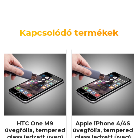
Kapcsolódó termékek
HTC One M9
Apple iPhone 4/4S
üvegfólia, tempered
üvegfólia, tempered
glass (edzett üveg)
glass (edzett üveg)