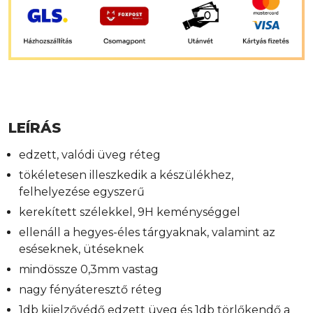
LEÍRÁS
edzett, valódi üveg réteg
tökéletesen illeszkedik a készülékhez,
felhelyezése egyszerű
kerekített szélekkel, 9H keménységgel
ellenáll a hegyes-éles tárgyaknak, valamint az
eséseknek, ütéseknek
mindössze 0,3mm vastag
nagy fényáteresztő réteg
1db kijelzővédő edzett üveg és 1db törlőkendő a