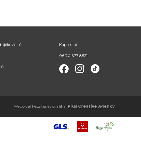
tájékoztató
Kapcsolat
06 70 677 8521
tó
Weboldal készítés
és
grafika
:
Plus Creative Agency