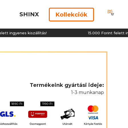
(0)
SHINX
Kollekciók
ingyenes kiszállítás!
15.000 Forint felett ingyen
Termékeink gyártási ideje:
1-3 munkanap