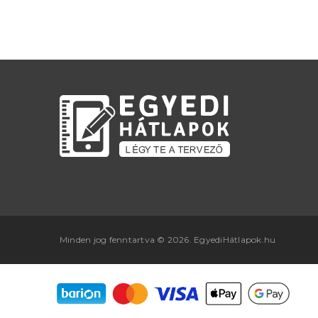
Minden jog fenntartva © 2026. EgyediHátlapok.hu