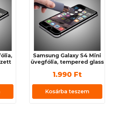
ólia,
Samsung Galaxy S4 Mini
zett
üvegfólia, tempered glass
H
(edzett üveg) 0,3 mm 9H
1.990
Ft
m
Kosárba teszem