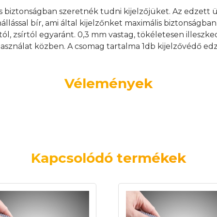
s biztonságban szeretnék tudni kijelzőjüket. Az edzett
nállással bír, ami által kijelzőnket maximális biztonságb
tól, zsírtól egyaránt. 0,3 mm vastag, tökéletesen illeszk
asználat közben. A csomag tartalma 1db kijelzővédő edz
Vélemények
Kapcsolódó termékek