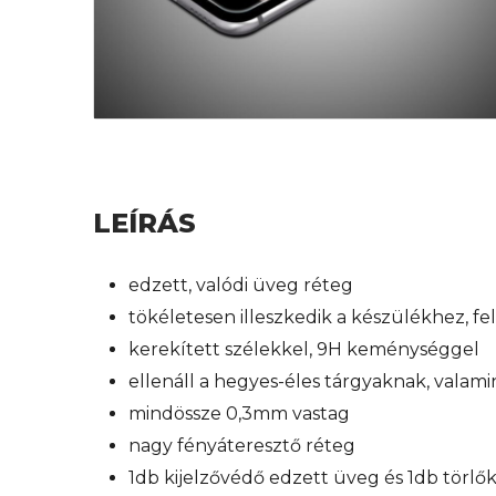
LEÍRÁS
edzett, valódi üveg réteg
tökéletesen illeszkedik a készülékhez, f
kerekített szélekkel, 9H keménységgel
ellenáll a hegyes-éles tárgyaknak, valam
mindössze 0,3mm vastag
nagy fényáteresztő réteg
1db kijelzővédő edzett üveg és 1db törl