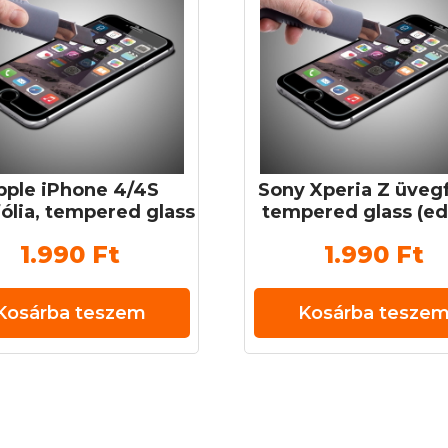
pple iPhone 4/4S
Sony Xperia Z üvegf
ólia, tempered glass
tempered glass (ed
ett üveg) 0,3 mm 9H
üveg) 0,3 mm 9
1.990
Ft
1.990
Ft
Kosárba teszem
Kosárba tesze