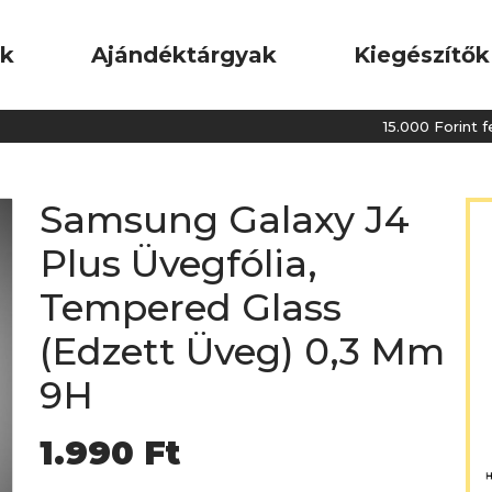
ok
Ajándéktárgyak
Kiegészítők
15.000 Forint felett 
Samsung Galaxy J4
Plus Üvegfólia,
Tempered Glass
(Edzett Üveg) 0,3 Mm
9H
1.990
Ft