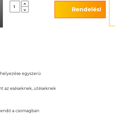
Rendelés!
elhelyezése egyszerű
int az eséseknek, ütéseknek
őkendő a csomagban