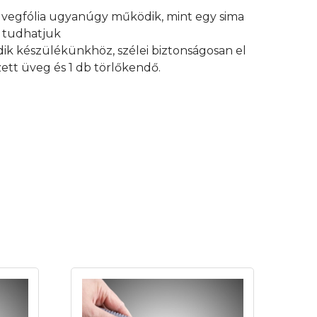
 üvegfólia ugyanúgy működik, mint egy sima
an tudhatjuk
edik készülékünkhöz, szélei biztonságosan el
ett üveg és 1 db törlőkendő.