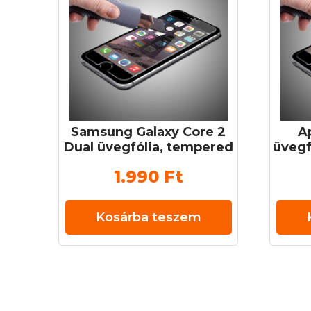
Samsung Galaxy Core 2
A
Dual üvegfólia, tempered
üvegf
glass (edzett üveg) 0,3
(edz
1.990
Ft
mm 9H
Kosárba teszem