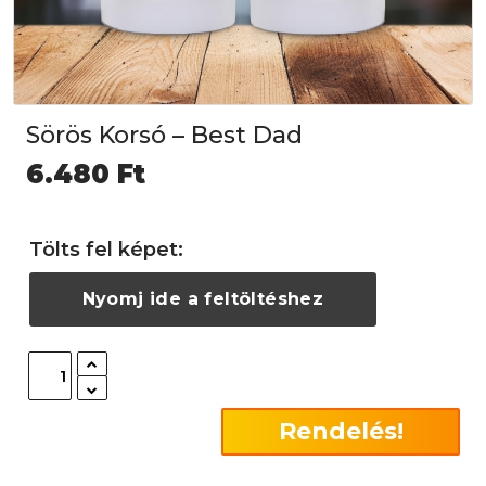
Sörös Korsó – Best Dad
6.480
Ft
Tölts fel képet:
Nyomj ide a feltöltéshez
Rendelés!