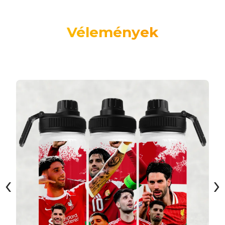
Vélemények
‹
›