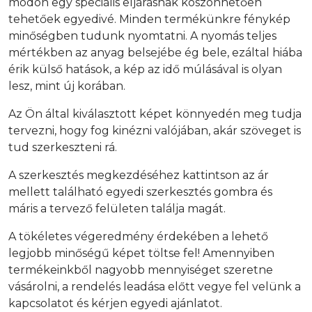
módon egy speciális eljárásnak köszönhetően
tehetőek egyedivé. Minden termékünkre fénykép
minőségben tudunk nyomtatni. A nyomás teljes
mértékben az anyag belsejébe ég bele, ezáltal hiába
érik külső hatások, a kép az idő múlásával is olyan
lesz, mint új korában.
Az Ön által kiválasztott képet könnyedén meg tudja
tervezni, hogy fog kinézni valójában, akár szöveget is
tud szerkeszteni rá.
A szerkesztés megkezdéséhez kattintson az ár
mellett található egyedi szerkesztés gombra és
máris a tervező felületen találja magát.
A tökéletes végeredmény érdekében a lehető
legjobb minőségű képet töltse fel! Amennyiben
termékeinkből nagyobb mennyiséget szeretne
vásárolni, a rendelés leadása előtt vegye fel velünk a
kapcsolatot és kérjen egyedi ajánlatot.