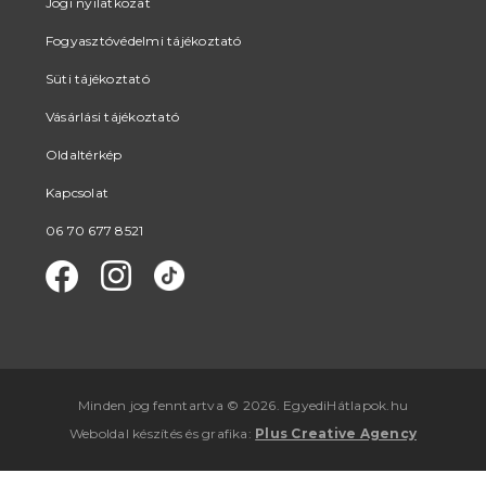
Jogi nyilatkozat
Fogyasztóvédelmi tájékoztató
Süti tájékoztató
Vásárlási tájékoztató
Oldaltérkép
Kapcsolat
06 70 677 8521
Minden jog fenntartva © 2026. EgyediHátlapok.hu
Weboldal készítés
és
grafika
:
Plus Creative Agency