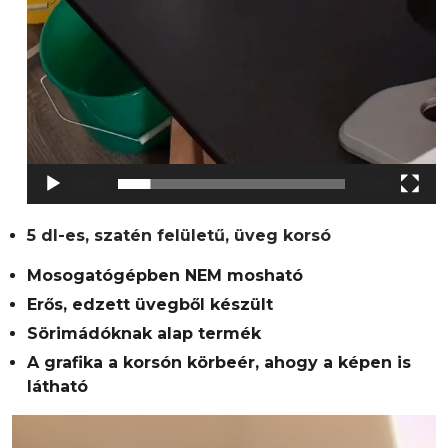
00:00
00:20
5 dl-es, szatén felületű, üveg korsó
Mosogatógépben NEM mosható
Erős, edzett üvegből készült
Sörimádóknak alap termék
A grafika a korsón körbeér, ahogy a képen is
látható