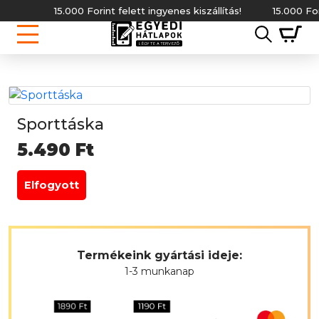
15.000 Forint felett ingyenes kiszállítás!
15.000 Forint
Sporttáska
5.490
Ft
Elfogyott
Termékeink gyártási ideje:
1-3 munkanap