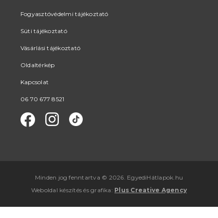
Fogyasztóvédelmi tájékoztató
Süti tájékoztató
Vásárlási tájékoztató
Oldaltérkép
Kapcsolat
06 70 677 8521
Minden jog fenntartva © 2026. EgyediHátlapok.hu
Weboldal készítés
és
grafika
:
Plus Creative Agency