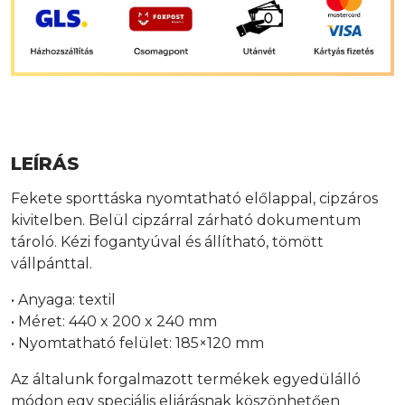
LEÍRÁS
Fekete sporttáska nyomtatható előlappal, cipzáros
kivitelben. Belül cipzárral zárható dokumentum
tároló. Kézi fogantyúval és állítható, tömött
vállpánttal.
• Anyaga: textil
• Méret: 440 x 200 x 240 mm
• Nyomtatható felület: 185×120 mm
Az általunk forgalmazott termékek egyedülálló
módon egy speciális eljárásnak köszönhetően