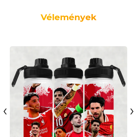
Vélemények
‹
›