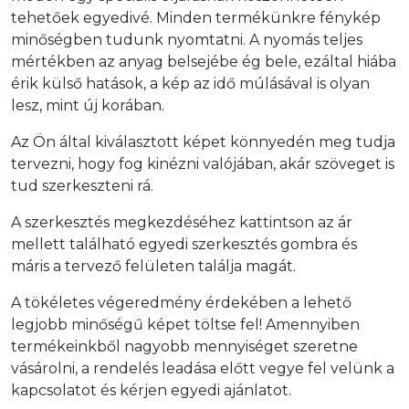
tehetőek egyedivé. Minden termékünkre fénykép
minőségben tudunk nyomtatni. A nyomás teljes
mértékben az anyag belsejébe ég bele, ezáltal hiába
érik külső hatások, a kép az idő múlásával is olyan
lesz, mint új korában.
Az Ön által kiválasztott képet könnyedén meg tudja
tervezni, hogy fog kinézni valójában, akár szöveget is
tud szerkeszteni rá.
A szerkesztés megkezdéséhez kattintson az ár
mellett található egyedi szerkesztés gombra és
máris a tervező felületen találja magát.
A tökéletes végeredmény érdekében a lehető
legjobb minőségű képet töltse fel! Amennyiben
termékeinkből nagyobb mennyiséget szeretne
vásárolni, a rendelés leadása előtt vegye fel velünk a
kapcsolatot és kérjen egyedi ajánlatot.