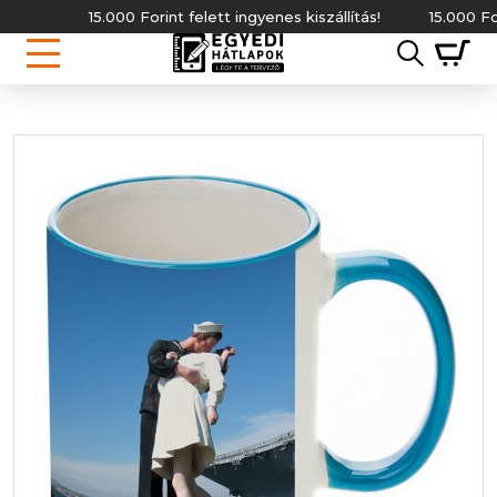
15.000 Forint felett ingyenes kiszállítás!
15.000 Forint