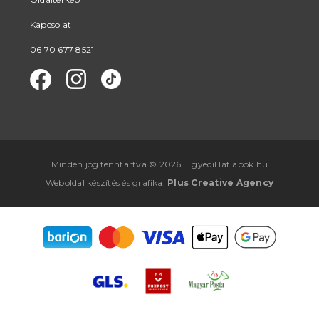
Kapcsolat
06 70 677 8521
Minden jog fenntartva © 2026. EgyediHátlapok.hu
Weboldal készítés
és
grafika
:
Plus Creative Agency