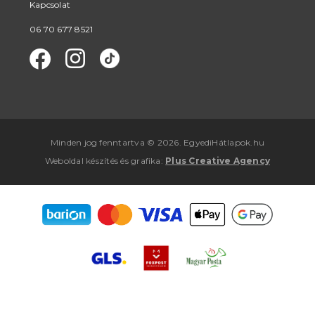
Kapcsolat
06 70 677 8521
Minden jog fenntartva © 2026. EgyediHátlapok.hu
Weboldal készítés
és
grafika
:
Plus Creative Agency