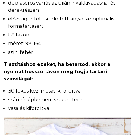
duplasoros varrás az ujján, nyakkivágásnál és
derékrészen
előzsugorított, körkötött anyag az optimális
formatartásért
bő fazon
méret: 98-164
szín: fehér
Tisztításhoz ezeket, ha betartod, akkor a
nyomat hosszú távon meg fogja tartani
színvilágát:
30 fokos kézi mosás, kifordítva
szárítógépbe nem szabad tenni
vasalás kifordítva