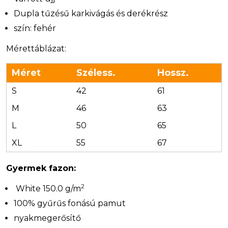
Dupla tűzésű karkivágás és derékrész
szín: fehér
Mérettáblázat:
Méret
Széless.
Hossz.
S
42
61
M
46
63
L
50
65
XL
55
67
Gyermek fazon:
2
White 150.0 g/m
100% gyűrűs fonású pamut
nyakmegerősítő