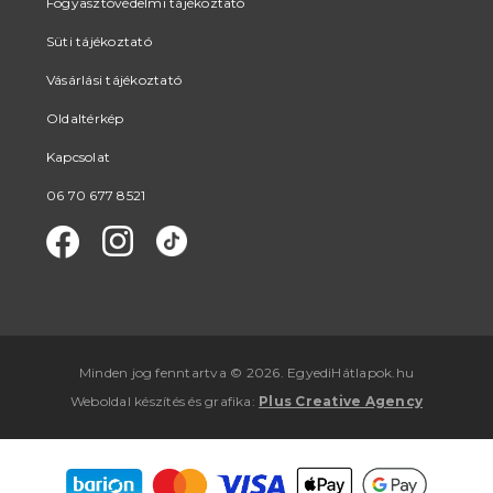
Fogyasztóvédelmi tájékoztató
Süti tájékoztató
Vásárlási tájékoztató
Oldaltérkép
Kapcsolat
06 70 677 8521
Minden jog fenntartva © 2026. EgyediHátlapok.hu
Weboldal készítés
és
grafika
:
Plus Creative Agency