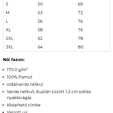
S
50
69
M
53
72
L
56
74
XL
58
76
2XL
62
78
3XL
64
80
Női fazon:
2
170.0 g/m
100% Pamut
oldalvarrás nélkül
Varrás nélküli, duplán tűzött 1,3 cm széles
nyakkivágás
Kitéphető címke
Varrott ujj