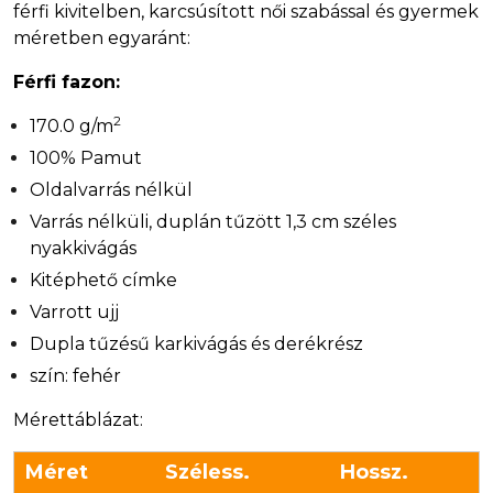
férfi kivitelben, karcsúsított női szabással és gyermek
méretben egyaránt:
Férfi fazon:
2
170.0 g/m
100% Pamut
Oldalvarrás nélkül
Varrás nélküli, duplán tűzött 1,3 cm széles
nyakkivágás
Kitéphető címke
Varrott ujj
Dupla tűzésű karkivágás és derékrész
szín: fehér
Mérettáblázat:
Méret
Széless.
Hossz.