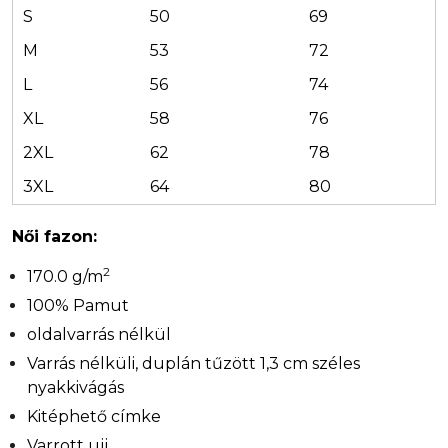
S
50
69
M
53
72
L
56
74
XL
58
76
2XL
62
78
3XL
64
80
Női fazon:
2
170.0 g/m
100% Pamut
oldalvarrás nélkül
Varrás nélküli, duplán tűzött 1,3 cm széles
nyakkivágás
Kitéphető címke
Varrott ujj