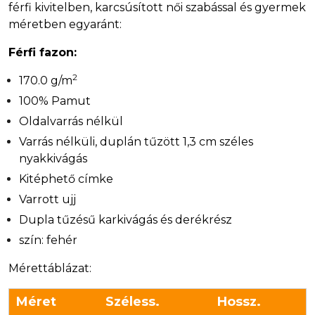
férfi kivitelben, karcsúsított női szabással és gyermek
méretben egyaránt:
Férfi fazon:
2
170.0 g/m
100% Pamut
Oldalvarrás nélkül
Varrás nélküli, duplán tűzött 1,3 cm széles
nyakkivágás
Kitéphető címke
Varrott ujj
Dupla tűzésű karkivágás és derékrész
szín: fehér
Mérettáblázat:
Méret
Széless.
Hossz.