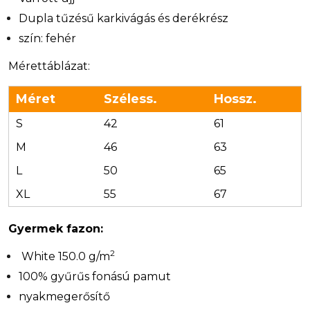
Dupla tűzésű karkivágás és derékrész
szín: fehér
Mérettáblázat:
Méret
Széless.
Hossz.
S
42
61
M
46
63
L
50
65
XL
55
67
Gyermek fazon:
2
White 150.0 g/m
100% gyűrűs fonású pamut
nyakmegerősítő