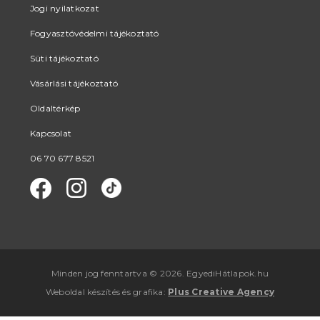
Jogi nyilatkozat
Fogyasztóvédelmi tájékoztató
Süti tájékoztató
Vásárlási tájékoztató
Oldaltérkép
Kapcsolat
06 70 677 8521
Minden jog fenntartva © 2026. EgyediHátlapok.hu
Weboldal készítés
és
grafika
:
Plus Creative Agency