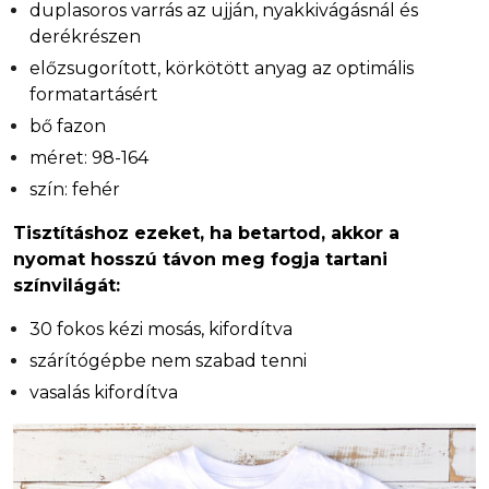
duplasoros varrás az ujján, nyakkivágásnál és
derékrészen
előzsugorított, körkötött anyag az optimális
formatartásért
bő fazon
méret: 98-164
szín: fehér
Tisztításhoz ezeket, ha betartod, akkor a
nyomat hosszú távon meg fogja tartani
színvilágát:
30 fokos kézi mosás, kifordítva
szárítógépbe nem szabad tenni
vasalás kifordítva