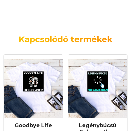
Kapcsolódó termékek
Goodbye Life
Legénybúcsú