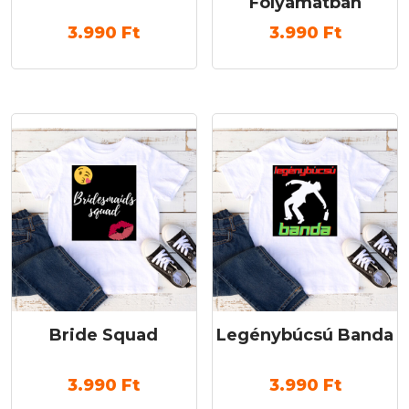
Folyamatban
3.990
Ft
3.990
Ft
Bride Squad
Legénybúcsú Banda
3.990
Ft
3.990
Ft