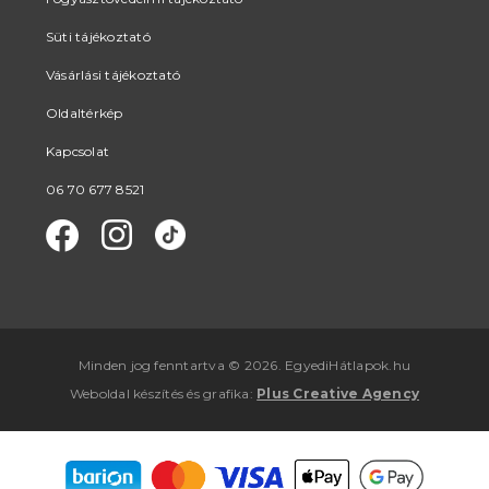
Süti tájékoztató
Vásárlási tájékoztató
Oldaltérkép
Kapcsolat
06 70 677 8521
Minden jog fenntartva © 2026. EgyediHátlapok.hu
Weboldal készítés
és
grafika
:
Plus Creative Agency