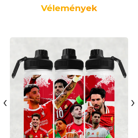
Vélemények
‹
›