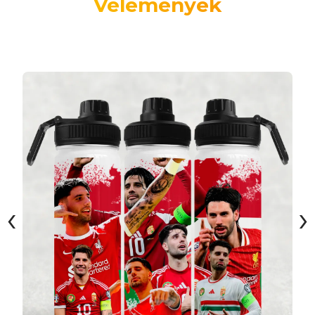
Vélemények
‹
›