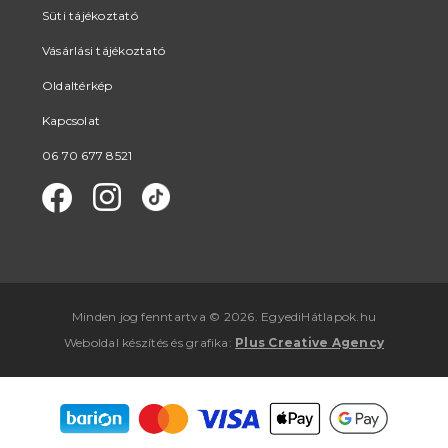
Süti tájékoztató
Vásárlási tájékoztató
Oldaltérkép
Kapcsolat
06 70 677 8521
Minden jog fenntartva © 2026. EgyediHátlapok.hu
Weboldal készítés
és
grafika
:
Plus Creative Agency