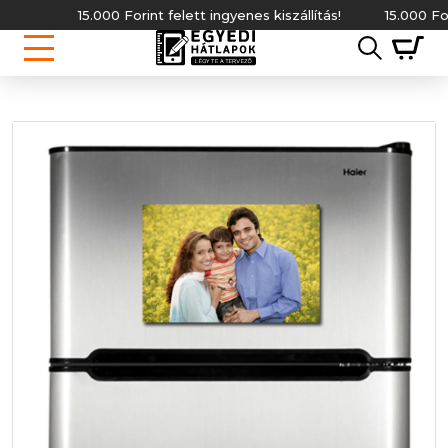
15.000 Forint felett ingyenes kiszállítás!
15.000 Forint 