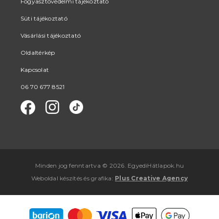
Fogyasztóvédelmi tájékoztató
Süti tájékoztató
Vásárlási tájékoztató
Oldaltérkép
Kapcsolat
06 70 677 8521
Minden jog fenntartva © 2026. EgyediHátlapok.hu
Weboldal készítés
és
grafika
:
Plus Creative Agency