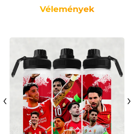
Vélemények
‹
›