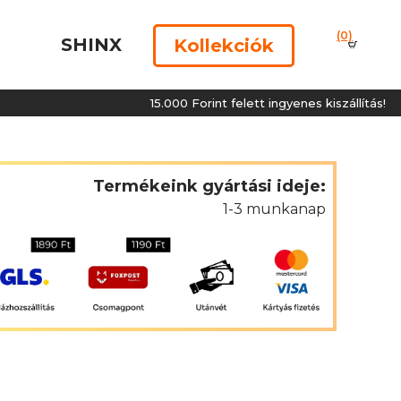
(0)
SHINX
Kollekciók
15.000 Forint felett ingyenes kiszállítás!
Termékeink gyártási ideje:
1-3 munkanap