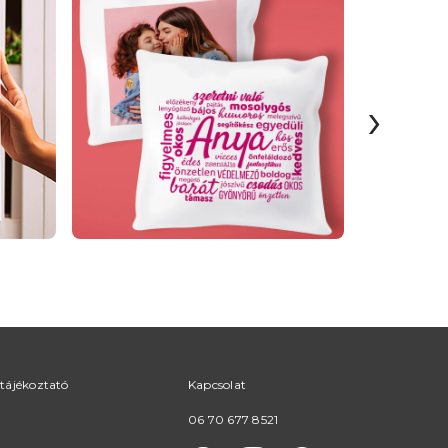
›
tájékoztató
Kapcsolat
06 70 677 8521