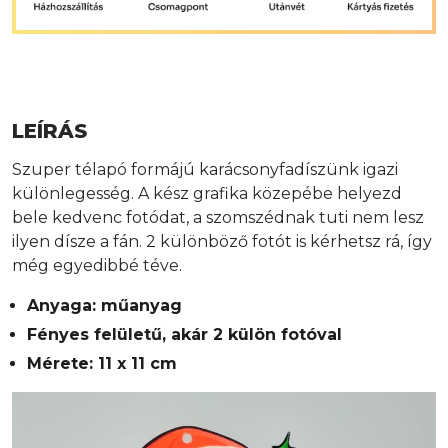
LEÍRÁS
Szuper télapó formájú karácsonyfadíszünk igazi
különlegesség. A kész grafika közepébe helyezd
bele kedvenc fotódat, a szomszédnak tuti nem lesz
ilyen dísze a fán. 2 különböző fotót is kérhetsz rá, így
még egyedibbé téve.
Anyaga: műanyag
Fényes felületű, akár 2 külön fotóval
Mérete: 11 x 11 cm