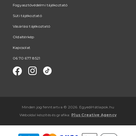
Fogyasztóvédelmi tájékoztató
Süti tájékoztató
Vásárlási tájékoztató
Oldaltérkép
Kapcsolat
06 70 677 8521
Minden jog fenntartva © 2026. EgyediHátlapok.hu
Weboldal készítés
és
grafika
:
Plus Creative Agency