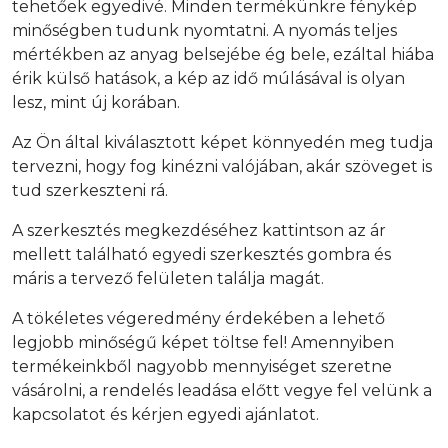
tehetőek egyedivé. Minden termékünkre fénykép
minőségben tudunk nyomtatni. A nyomás teljes
mértékben az anyag belsejébe ég bele, ezáltal hiába
érik külső hatások, a kép az idő múlásával is olyan
lesz, mint új korában.
Az Ön által kiválasztott képet könnyedén meg tudja
tervezni, hogy fog kinézni valójában, akár szöveget is
tud szerkeszteni rá.
A szerkesztés megkezdéséhez kattintson az ár
mellett található egyedi szerkesztés gombra és
máris a tervező felületen találja magát.
A tökéletes végeredmény érdekében a lehető
legjobb minőségű képet töltse fel! Amennyiben
termékeinkből nagyobb mennyiséget szeretne
vásárolni, a rendelés leadása előtt vegye fel velünk a
kapcsolatot és kérjen egyedi ajánlatot.