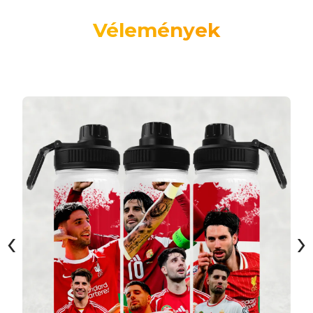
Vélemények
‹
›