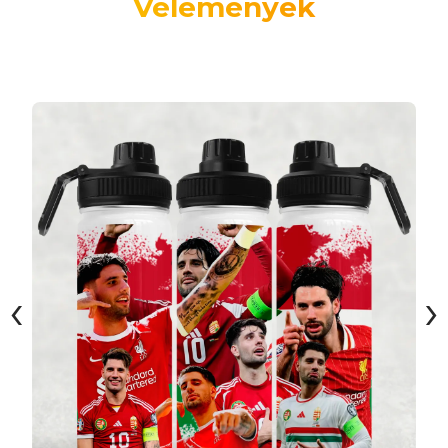
Vélemények
‹
›