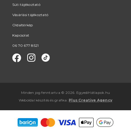
Süti tájékoztató
Vásárlási tájékoztató
Oldaltérkép
Kapcsolat
06 70 677 8521
Minden jog fenntartva © 2026. EgyediHátlapok.hu
Weboldal készítés
és
grafika
:
Plus Creative Agency