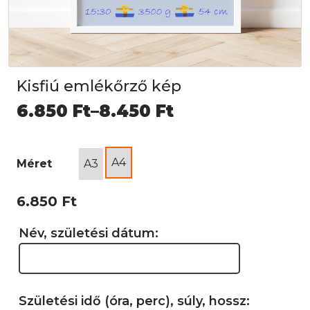
Kisfiú emlékőrző kép
Ártartomány:
6.850
Ft
–
8.450
Ft
6.850 Ft
-
A4
Méret
A3
8.450 Ft
6.850
Ft
Név, születési dátum:
Születési idő (óra, perc), súly, hossz: