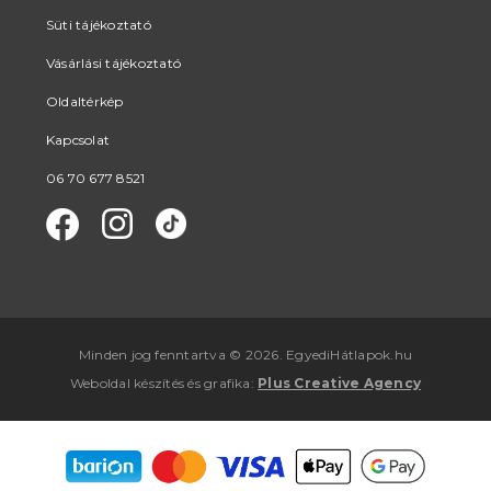
Süti tájékoztató
Vásárlási tájékoztató
Oldaltérkép
Kapcsolat
06 70 677 8521
Minden jog fenntartva © 2026. EgyediHátlapok.hu
Weboldal készítés
és
grafika
:
Plus Creative Agency