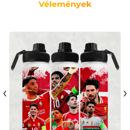
Vélemények
‹
›