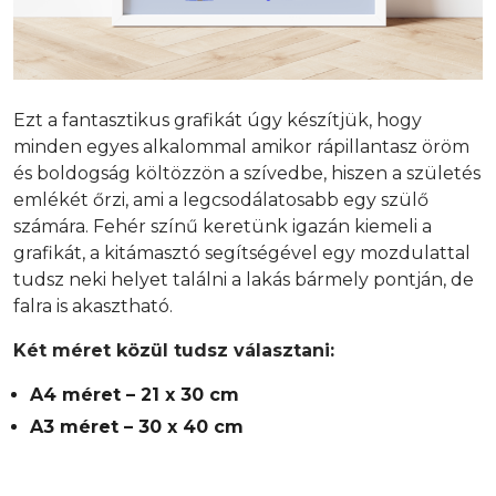
Ezt a fantasztikus grafikát úgy készítjük, hogy
minden egyes alkalommal amikor rápillantasz öröm
és boldogság költözzön a szívedbe, hiszen a születés
emlékét őrzi, ami a legcsodálatosabb egy szülő
számára. Fehér színű keretünk igazán kiemeli a
grafikát, a kitámasztó segítségével egy mozdulattal
tudsz neki helyet találni a lakás bármely pontján, de
falra is akasztható.
Két méret közül tudsz választani:
A4 méret – 21 x 30 cm
A3 méret – 30 x 40 cm